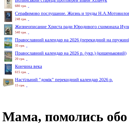
Волинський старець протоіерей Іоанн Хільчук
680 грн.
Серафимово послушание. Жизнь и труды Н.А.Мотовило
248 грн.
Жизнеописание Христа ради Юродивого схимонаха Иули
540 грн.
Православний календар на 2026 (перекидний на пружині
35 грн.
Православний календар на 2026 р. (укр.) (кишеньковий)
20 грн.
Кончина века
615 грн.
Настільний "домік" перекидний календар 2026 р.
15 грн.
Мама, помолись обо