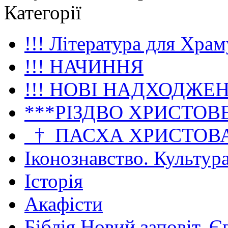
Категорії
!!! Література для Храм
!!! НАЧИННЯ
!!! НОВІ НАДХОДЖЕ
***РІЗДВО ХРИСТОВ
_†_ПАСХА ХРИСТОВ
Іконознавство. Культур
Історія
Акафісти
Біблія Новий заповіт. Є