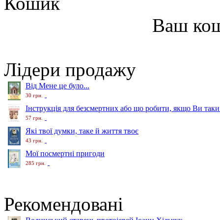
Кошик
Ваш ко
Лідери продажу
Від Мене це було...
30 грн.
Інструкція для безсмертних або що робити, якщо Ви таки
57 грн.
Які твої думки, таке й життя твоє
43 грн.
Мої посмертні пригоди
285 грн.
Рекомендовані