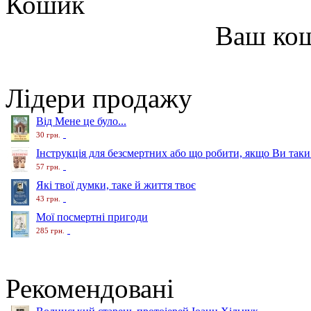
Кошик
Ваш ко
Лідери продажу
Від Мене це було...
30 грн.
Інструкція для безсмертних або що робити, якщо Ви таки
57 грн.
Які твої думки, таке й життя твоє
43 грн.
Мої посмертні пригоди
285 грн.
Рекомендовані