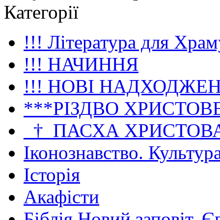
Категорії
!!! Література для Храм
!!! НАЧИННЯ
!!! НОВІ НАДХОДЖЕ
***РІЗДВО ХРИСТОВ
_†_ПАСХА ХРИСТОВ
Іконознавство. Культур
Історія
Акафісти
Біблія Новий заповіт. Є