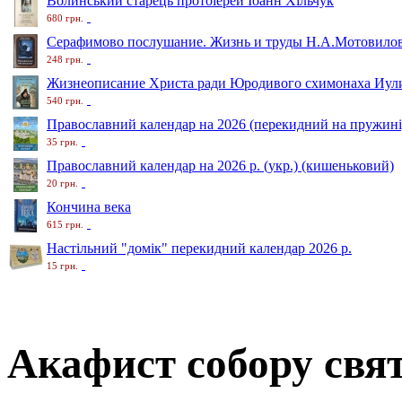
Волинський старець протоіерей Іоанн Хільчук
680 грн.
Серафимово послушание. Жизнь и труды Н.А.Мотовило
248 грн.
Жизнеописание Христа ради Юродивого схимонаха Иули
540 грн.
Православний календар на 2026 (перекидний на пружині
35 грн.
Православний календар на 2026 р. (укр.) (кишеньковий)
20 грн.
Кончина века
615 грн.
Настільний "домік" перекидний календар 2026 р.
15 грн.
Акафист собору свят