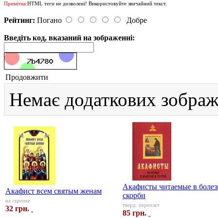
Примітка:
HTML теги не дозволені! Використовуйте звичайний текст.
Рейтинг:
Погано
Добре
Введіть код, вказаний на зображенні:
Продовжити
Немає додаткових зображ
Акафисты читаемые в болез
Акафист всем святым женам
скорби
на скрепке
тверд. переплет
32 грн.
85 грн.