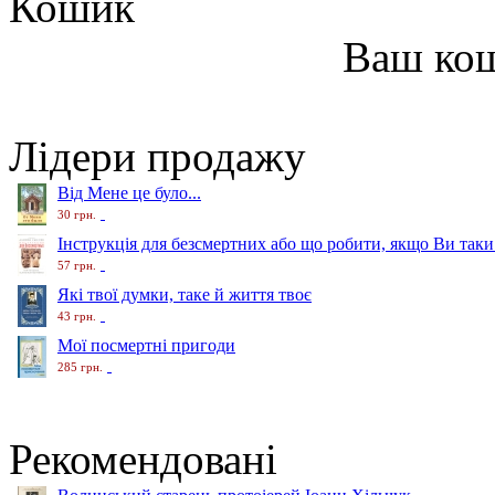
Кошик
Ваш ко
Лідери продажу
Від Мене це було...
30 грн.
Інструкція для безсмертних або що робити, якщо Ви таки
57 грн.
Які твої думки, таке й життя твоє
43 грн.
Мої посмертні пригоди
285 грн.
Рекомендовані