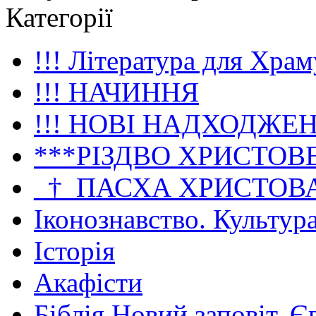
Категорії
!!! Література для Храм
!!! НАЧИННЯ
!!! НОВІ НАДХОДЖЕ
***РІЗДВО ХРИСТОВ
_†_ПАСХА ХРИСТОВ
Іконознавство. Культур
Історія
Акафісти
Біблія Новий заповіт. Є