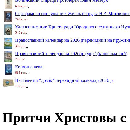
Волинський старець протоіерей Іоанн Хільчук
680 грн.
Серафимово послушание. Жизнь и труды Н.А.Мотовило
248 грн.
Жизнеописание Христа ради Юродивого схимонаха Иули
540 грн.
Православний календар на 2026 (перекидний на пружині
35 грн.
Православний календар на 2026 р. (укр.) (кишеньковий)
20 грн.
Кончина века
615 грн.
Настільний "домік" перекидний календар 2026 р.
15 грн.
Притчи Христовы с