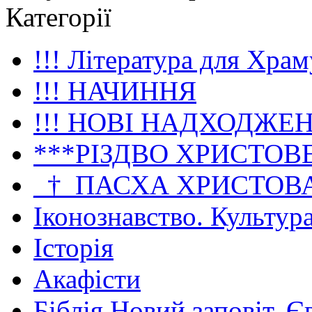
Категорії
!!! Література для Храм
!!! НАЧИННЯ
!!! НОВІ НАДХОДЖЕ
***РІЗДВО ХРИСТОВ
_†_ПАСХА ХРИСТОВ
Іконознавство. Культур
Історія
Акафісти
Біблія Новий заповіт. Є