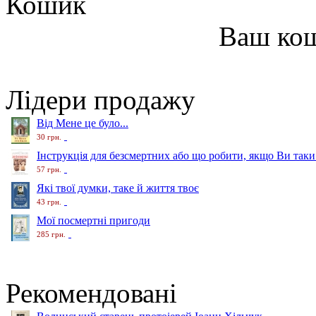
Кошик
Ваш ко
Лідери продажу
Від Мене це було...
30 грн.
Інструкція для безсмертних або що робити, якщо Ви таки
57 грн.
Які твої думки, таке й життя твоє
43 грн.
Мої посмертні пригоди
285 грн.
Рекомендовані