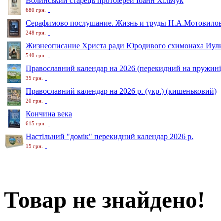
Волинський старець протоіерей Іоанн Хільчук
680 грн.
Серафимово послушание. Жизнь и труды Н.А.Мотовило
248 грн.
Жизнеописание Христа ради Юродивого схимонаха Иули
540 грн.
Православний календар на 2026 (перекидний на пружині
35 грн.
Православний календар на 2026 р. (укр.) (кишеньковий)
20 грн.
Кончина века
615 грн.
Настільний "домік" перекидний календар 2026 р.
15 грн.
Товар не знайдено!