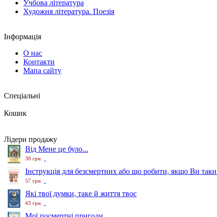
Учбова література
Художня література. Поезія
Інформація
О нас
Контакти
Мапа сайту
Спеціальні
Кошик
Лідери продажу
Від Мене це було...
30 грн.
Інструкція для безсмертних або що робити, якщо Ви таки
57 грн.
Які твої думки, таке й життя твоє
43 грн.
Мої посмертні пригоди