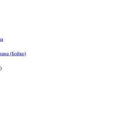
ва
ана (Бойко)
)