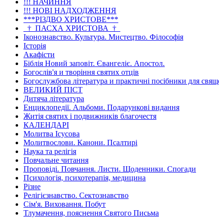
!!! НАЧИННЯ
!!! НОВІ НАДХОДЖЕННЯ
***РІЗДВО ХРИСТОВЕ***
_†_ПАСХА ХРИСТОВА_†_
Іконознавство. Культура. Мистецтво. Філософія
Історія
Акафісти
Біблія Новий заповіт. Євангеліє. Апостол.
Богослів'я и творіння святих отців
Богослужбова література и практичні посібники для свя
ВЕЛИКИЙ ПІСТ
Дитяча література
Енциклопедії. Альбоми. Подарункові видання
Житія святих і подвижників благочестя
КАЛЕНДАРІ
Молитва Ісусова
Молитвослови. Канони. Псалтирі
Наука та релігія
Повчальне читання
Проповіді. Повчання. Листи. Щоденники. Спогади
Психологія, психотерапія, медицина
Різне
Релігієзнавство. Сектознавство
Сім'я. Виховання. Побут
Тлумачення, пояснення Святого Письма