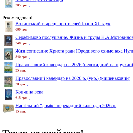
285 грн.
Рекомендовані
Волинський старець протоіерей Іоанн Хільчук
680 грн.
Серафимово послушание. Жизнь и труды Н.А.Мотовило
248 грн.
Жизнеописание Христа ради Юродивого схимонаха Иули
540 грн.
Православний календар на 2026 (перекидний на пружині
35 грн.
Православний календар на 2026 р. (укр.) (кишеньковий)
20 грн.
Кончина века
615 грн.
Настільний "домік" перекидний календар 2026 р.
15 грн.