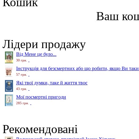
Кошик
Ваш ко
Лідери продажу
Від Мене це було...
30 грн.
Інструкція для безсмертних або що робити, якщо Ви таки
57 грн.
Які твої думки, таке й життя твоє
43 грн.
Мої посмертні пригоди
285 грн.
Рекомендовані