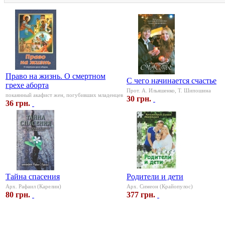
Право на жизнь. О смертном
С чего начинается счастье
грехе аборта
Прот. А. Ильяшенко, Т. Шипошина
покаянный акафист жен, погубивших младенцев
30 грн.
36 грн.
Тайна спасения
Родители и дети
Арх. Рафаил (Карелин)
Арх. Симеон (Крайопулос)
80 грн.
377 грн.