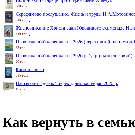
Волинський старець протоіерей Іоанн Хільчук
680 грн.
Серафимово послушание. Жизнь и труды Н.А.Мотовило
248 грн.
Жизнеописание Христа ради Юродивого схимонаха Иули
540 грн.
Православний календар на 2026 (перекидний на пружині
35 грн.
Православний календар на 2026 р. (укр.) (кишеньковий)
20 грн.
Кончина века
615 грн.
Настільний "домік" перекидний календар 2026 р.
15 грн.
Как вернуть в семь