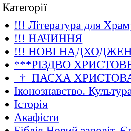
Категорії
!!! Література для Храм
!!! НАЧИННЯ
!!! НОВІ НАДХОДЖЕ
***РІЗДВО ХРИСТОВ
_†_ПАСХА ХРИСТОВ
Іконознавство. Культур
Історія
Акафісти
Біблія Новий заповіт. Є