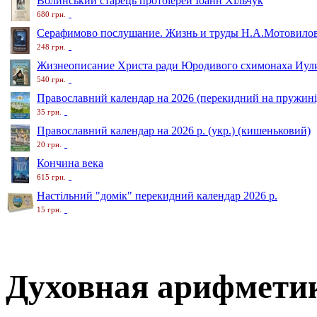
Волинський старець протоіерей Іоанн Хільчук
680 грн.
Серафимово послушание. Жизнь и труды Н.А.Мотовило
248 грн.
Жизнеописание Христа ради Юродивого схимонаха Иули
540 грн.
Православний календар на 2026 (перекидний на пружині
35 грн.
Православний календар на 2026 р. (укр.) (кишеньковий)
20 грн.
Кончина века
615 грн.
Настільний "домік" перекидний календар 2026 р.
15 грн.
Духовная арифметик