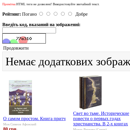
Примітка:
HTML теги не дозволені! Використовуйте звичайний текст.
Рейтинг:
Погано
Добре
Введіть код, вказаний на зображенні:
Продовжити
Немає додаткових зображ
Свет во тьме. Исторические
О самом простом. Книга притч
повести о первых годах
христианства. В 2-х книгах
Мон.Симеон Афонский
80 грн.
Монах Варнава (Санин)