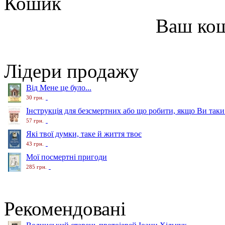
Кошик
Ваш ко
Лідери продажу
Від Мене це було...
30 грн.
Інструкція для безсмертних або що робити, якщо Ви таки
57 грн.
Які твої думки, таке й життя твоє
43 грн.
Мої посмертні пригоди
285 грн.
Рекомендовані