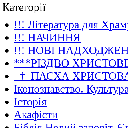
Категорії
!!! Література для Храм
!!! НАЧИННЯ
!!! НОВІ НАДХОДЖЕ
***РІЗДВО ХРИСТОВ
_†_ПАСХА ХРИСТОВ
Іконознавство. Культур
Історія
Акафісти
Біблія Новий заповіт. Є