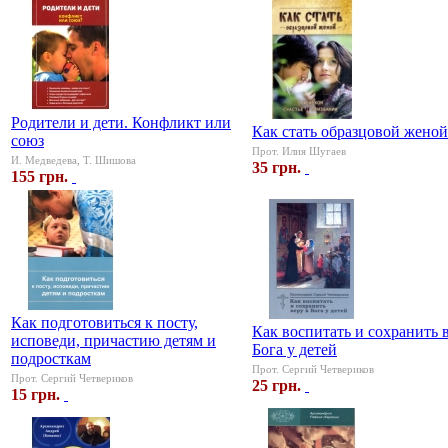
Родители и дети. Конфликт или
Как стать образцовой женой
союз
Прот. Илия Шугаев
И. Медведева, Т. Шишова
35 грн.
155 грн.
Как подготовиться к посту,
Как воспитать и сохранить 
исповеди, причастию детям и
Бога у детей
подросткам
Прот. Сергий Четвериков
Прот. Сергий Четвериков
25 грн.
15 грн.