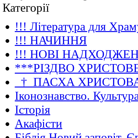
Категорії
!!! Література для Храм
!!! НАЧИННЯ
!!! НОВІ НАДХОДЖЕ
***РІЗДВО ХРИСТОВ
_†_ПАСХА ХРИСТОВ
Іконознавство. Культур
Історія
Акафісти
Біблія Новий заповіт. Є