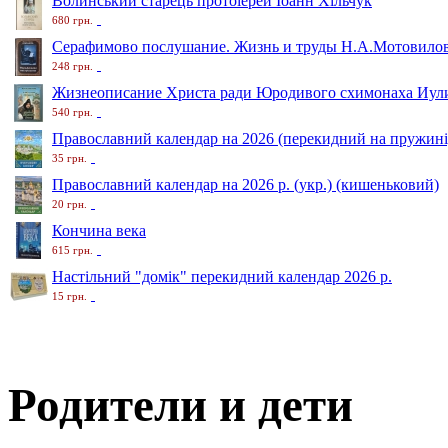
Волинський старець протоіерей Іоанн Хільчук
680 грн.
Серафимово послушание. Жизнь и труды Н.А.Мотовило
248 грн.
Жизнеописание Христа ради Юродивого схимонаха Иули
540 грн.
Православний календар на 2026 (перекидний на пружині
35 грн.
Православний календар на 2026 р. (укр.) (кишеньковий)
20 грн.
Кончина века
615 грн.
Настільний "домік" перекидний календар 2026 р.
15 грн.
Родители и дети