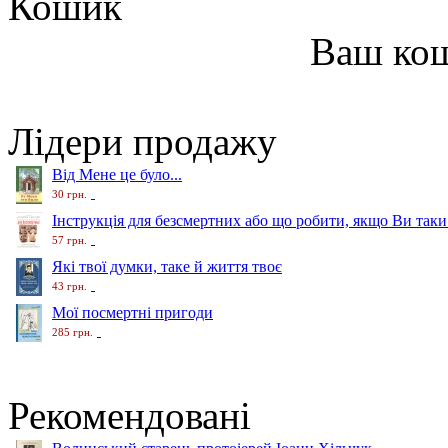
Кошик
Ваш ко
Лідери продажу
Від Мене це було...
30 грн.
Інструкція для безсмертних або що робити, якщо Ви таки
57 грн.
Які твої думки, таке й життя твоє
43 грн.
Мої посмертні пригоди
285 грн.
Рекомендовані