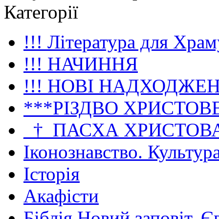
Категорії
!!! Література для Храм
!!! НАЧИННЯ
!!! НОВІ НАДХОДЖЕ
***РІЗДВО ХРИСТОВ
_†_ПАСХА ХРИСТОВ
Іконознавство. Культур
Історія
Акафісти
Біблія Новий заповіт. Є