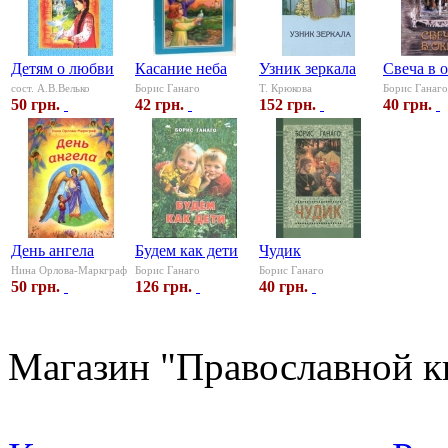
Детям о любви
Касание неба
Узник зеркала
Свеча в 
сост. А.В.Велько
Борис Ганаго
Т. Крюкова
Борис Ганаго
50 грн.
42 грн.
152 грн.
40 грн.
День ангела
Будем как дети
Чудик
Нина Орлова-Маркграф
Борис Ганаго
Борис Ганаго
50 грн.
126 грн.
40 грн.
Магазин "Православной к