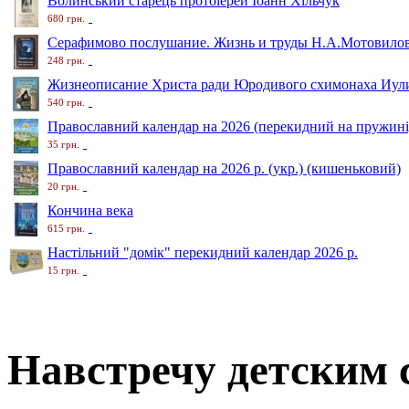
Волинський старець протоіерей Іоанн Хільчук
680 грн.
Серафимово послушание. Жизнь и труды Н.А.Мотовило
248 грн.
Жизнеописание Христа ради Юродивого схимонаха Иули
540 грн.
Православний календар на 2026 (перекидний на пружині
35 грн.
Православний календар на 2026 р. (укр.) (кишеньковий)
20 грн.
Кончина века
615 грн.
Настільний "домік" перекидний календар 2026 р.
15 грн.
Навстречу детским 