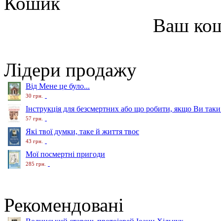
Кошик
Ваш ко
Лідери продажу
Від Мене це було...
30 грн.
Інструкція для безсмертних або що робити, якщо Ви таки
57 грн.
Які твої думки, таке й життя твоє
43 грн.
Мої посмертні пригоди
285 грн.
Рекомендовані