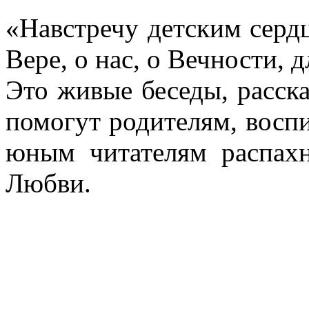
«Навстречу детским серд
Вере, о нас, о Вечности, 
Это живые беседы, расск
помогут родителям, воспи
юным читателям распахн
Любви.