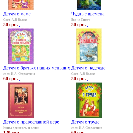
Детям о маме
Чудные времена
Сост. А.В Велько
Борис Ганаго
50 грн.
50 грн.
Детям о братьях наших меньших
Детям о надежде
сост. И.А. Старостина
Сост. А.В Велько
60 грн.
50 грн.
Детям о православной вере
Детям о труде
Книга для школы и семьи
сост. И.А.Старостина
120 грн.
60 грн.