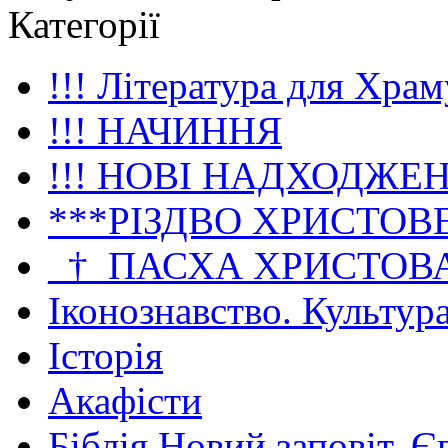
Категорії
!!! Література для Храм
!!! НАЧИННЯ
!!! НОВІ НАДХОДЖЕ
***РІЗДВО ХРИСТОВ
_†_ПАСХА ХРИСТОВ
Іконознавство. Культур
Історія
Акафісти
Біблія Новий заповіт. Є