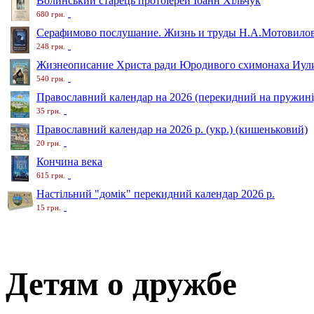
Волинський старець протоіерей Іоанн Хільчук
680 грн.
Серафимово послушание. Жизнь и труды Н.А.Мотовило
248 грн.
Жизнеописание Христа ради Юродивого схимонаха Иули
540 грн.
Православний календар на 2026 (перекидний на пружині
35 грн.
Православний календар на 2026 р. (укр.) (кишеньковий)
20 грн.
Кончина века
615 грн.
Настільний "домік" перекидний календар 2026 р.
15 грн.
Детям о дружбе