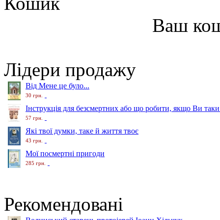
Кошик
Ваш ко
Лідери продажу
Від Мене це було...
30 грн.
Інструкція для безсмертних або що робити, якщо Ви таки
57 грн.
Які твої думки, таке й життя твоє
43 грн.
Мої посмертні пригоди
285 грн.
Рекомендовані