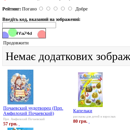
Рейтинг:
Погано
Добре
Введіть код, вказаний на зображенні:
Продовжити
Немає додаткових зображ
Почаевский чудотворец (Прп.
Капельки
Амфилохий Почаевский)
рассказы для детей и взрослых
Прп. Амфилохий Почаевский
80 грн.
57 грн.