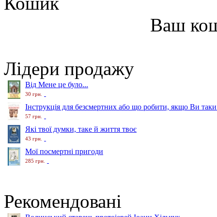
Кошик
Ваш ко
Лідери продажу
Від Мене це було...
30 грн.
Інструкція для безсмертних або що робити, якщо Ви таки
57 грн.
Які твої думки, таке й життя твоє
43 грн.
Мої посмертні пригоди
285 грн.
Рекомендовані