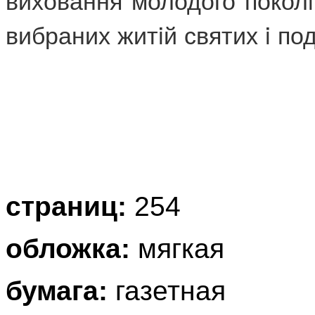
вибраних житiй святих i по
страниц:
254
обложка:
мягкая
бумага:
газетная