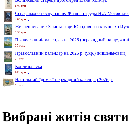
Волинський старець протоіерей Іоанн Хільчук
680 грн.
Серафимово послушание. Жизнь и труды Н.А.Мотовило
248 грн.
Жизнеописание Христа ради Юродивого схимонаха Иули
540 грн.
Православний календар на 2026 (перекидний на пружині
35 грн.
Православний календар на 2026 р. (укр.) (кишеньковий)
20 грн.
Кончина века
615 грн.
Настільний "домік" перекидний календар 2026 р.
15 грн.
Вибранi житiя святи