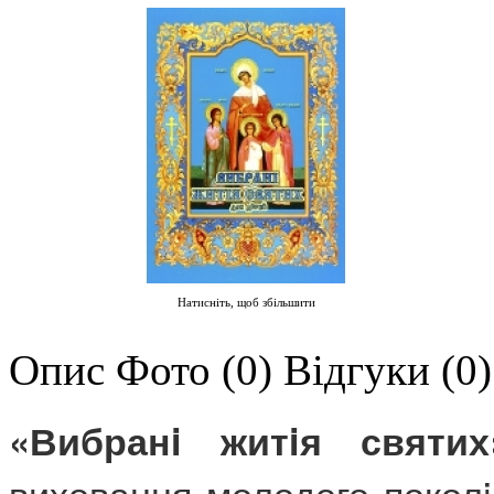
Натисніть, щоб збільшити
Опис
Фото (0)
Відгуки (0)
«Вибранi житiя святих
виховання молодого поколiн