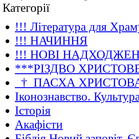
Категорії
!!! Література для Храм
!!! НАЧИННЯ
!!! НОВІ НАДХОДЖЕ
***РІЗДВО ХРИСТОВ
_†_ПАСХА ХРИСТОВ
Іконознавство. Культур
Історія
Акафісти
Біблія Новий заповіт. Є