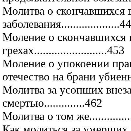
Молитва о скончавшихся 
заболевания....................4
Моление о скончавшихся 
грехах.........................453
Моление о упокоении прав
отечество на брани убиенны
Молитва за усопших внез
смертью..............462
Молитва о том же.................
Как молиться за умерших без 