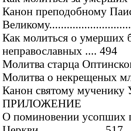
Канон преподобному Паи
Великому..........................
Как молиться о умерших 
неправославных .... 494
Молитва старца Оптинского 
Молитва о некрещеных млад
Канон святому мученику Уару
ПРИЛОЖЕНИЕ
О поминовении усопших п
Церкви ......................517