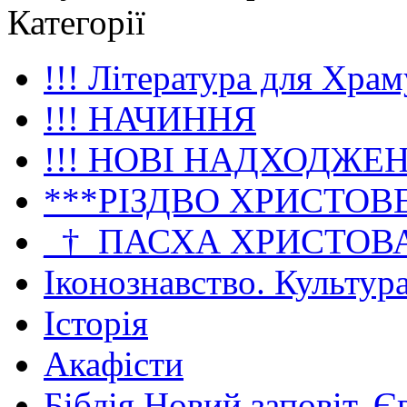
Категорії
!!! Література для Храм
!!! НАЧИННЯ
!!! НОВІ НАДХОДЖЕ
***РІЗДВО ХРИСТОВ
_†_ПАСХА ХРИСТОВ
Іконознавство. Культур
Історія
Акафісти
Біблія Новий заповіт. Є