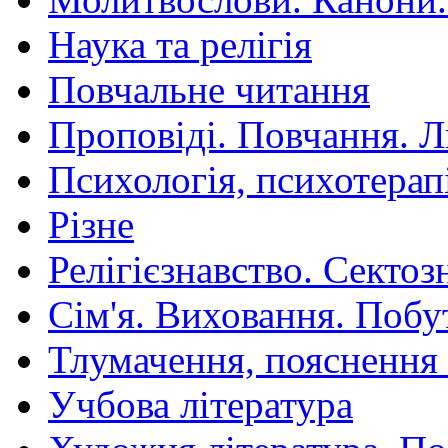
Наука та релігія
Повчальне читання
Проповіді. Повчання. 
Психологія, психотерап
Різне
Релігієзнавство. Сектоз
Сім'я. Виховання. Побу
Тлумачення, пояснення
Учбова література