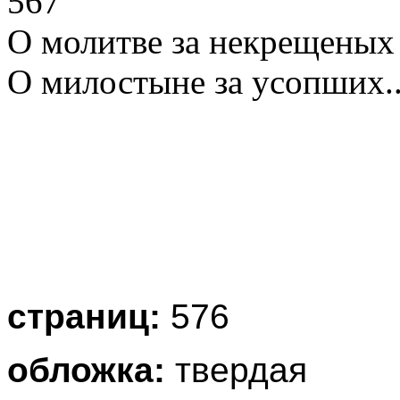
567
О молитве за некрещеных 
О милостыне за усопших.......
страниц:
576
обложка:
твердая