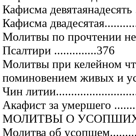
Кафисма девятаянадесять ....
Кафисма двадесятая.............
Молитвы по прочтении не
Псалтири ..............376
Молитвы при келейном чт
поминовением живых и ус
Чин литии...........................
Акафист за умершего ............
МОЛИТВЫ О УСОПШИ
Молитва об усопшем.............