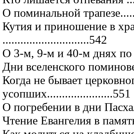
О поминальной трапезе.........
Кутия и приношение в хр
.............................542
О 3-м, 9-м и 40-м днях по с
Дни вселенского поминовения 
Когда не бывает церковн
усопших......................551
О погребении в дни Пасхаль
Чтение Евангелия в память
Как молиться на кладбищ