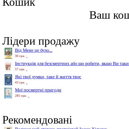
Кошик
Ваш ко
Лідери продажу
Від Мене це було...
30 грн.
Інструкція для безсмертних або що робити, якщо Ви таки
57 грн.
Які твої думки, таке й життя твоє
43 грн.
Мої посмертні пригоди
285 грн.
Рекомендовані