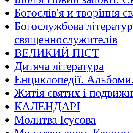
Богослів'я и творіння с
Богослужбова літератур
священнослужителів
ВЕЛИКИЙ ПІСТ
Дитяча література
Енциклопедії. Альбоми
Житія святих і подвижн
КАЛЕНДАРІ
Молитва Ісусова
Молитвослови. Канони.