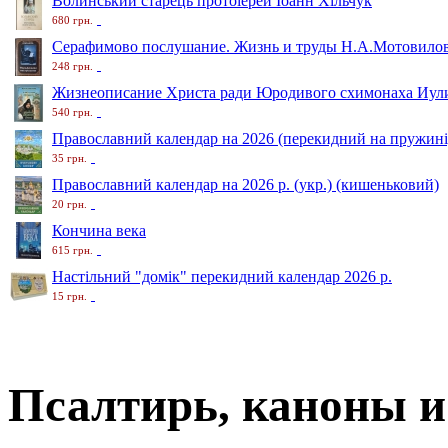
Волинський старець протоіерей Іоанн Хільчук
680 грн.
Серафимово послушание. Жизнь и труды Н.А.Мотовило
248 грн.
Жизнеописание Христа ради Юродивого схимонаха Иули
540 грн.
Православний календар на 2026 (перекидний на пружині
35 грн.
Православний календар на 2026 р. (укр.) (кишеньковий)
20 грн.
Кончина века
615 грн.
Настільний "домік" перекидний календар 2026 р.
15 грн.
Псалтирь, каноны и