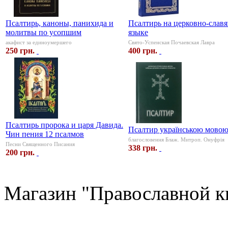
Псалтирь, каноны, панихида и
Псалтирь на церковно-слав
молитвы по усопшим
языке
акафист за единоумершего
Свято-Успенская Почаевская Лавра
250 грн.
400 грн.
Псалтирь пророка и царя Давида.
Псалтир українською мово
Чин пения 12 псалмов
благословення Блаж. Митроп. Онуфрія
Песни Священного Писания
338 грн.
200 грн.
Магазин "Православной к