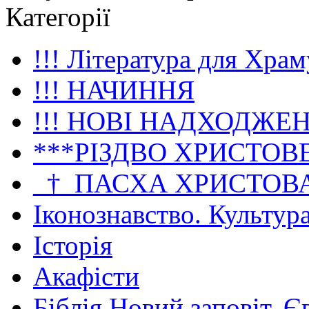
Категорії
!!! Література для Храм
!!! НАЧИННЯ
!!! НОВІ НАДХОДЖЕ
***РІЗДВО ХРИСТОВ
_†_ПАСХА ХРИСТОВ
Іконознавство. Культур
Історія
Акафісти
Біблія Новий заповіт. Є