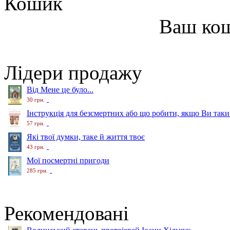
Кошик
Ваш ко
Лідери продажу
Від Мене це було...
30 грн.
Інструкція для безсмертних або що робити, якщо Ви таки
57 грн.
Які твої думки, таке й життя твоє
43 грн.
Мої посмертні пригоди
285 грн.
Рекомендовані