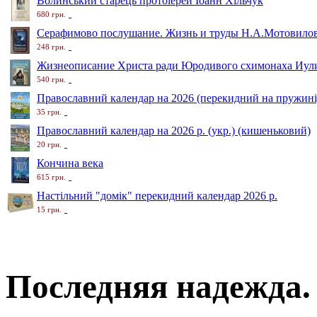
Волинський старець протоіерей Іоанн Хільчук
680 грн.
Серафимово послушание. Жизнь и труды Н.А.Мотовило
248 грн.
Жизнеописание Христа ради Юродивого схимонаха Иули
540 грн.
Православний календар на 2026 (перекидний на пружині
35 грн.
Православний календар на 2026 р. (укр.) (кишеньковий)
20 грн.
Кончина века
615 грн.
Настільний "домік" перекидний календар 2026 р.
15 грн.
Последняя надежда.