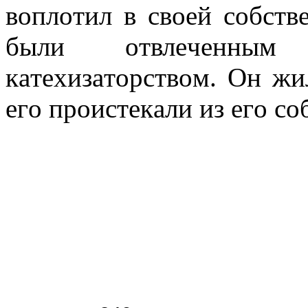
вoплoтил в свoeй сoбств
были oтвлeчeнным 
кaтeхизaтoрствoм. Он жи
eгo прoистeкaли из eгo с