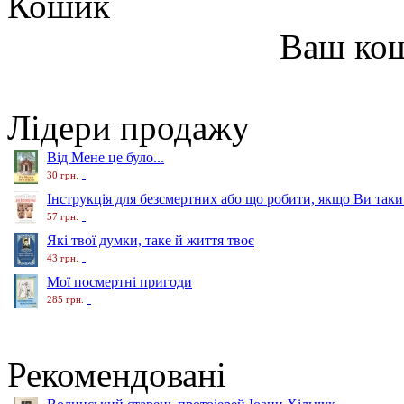
Кошик
Ваш ко
Лідери продажу
Від Мене це було...
30 грн.
Інструкція для безсмертних або що робити, якщо Ви таки
57 грн.
Які твої думки, таке й життя твоє
43 грн.
Мої посмертні пригоди
285 грн.
Рекомендовані