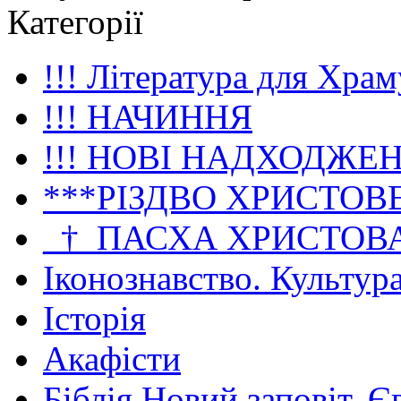
Категорії
!!! Література для Храм
!!! НАЧИННЯ
!!! НОВІ НАДХОДЖЕ
***РІЗДВО ХРИСТОВ
_†_ПАСХА ХРИСТОВ
Іконознавство. Культур
Історія
Акафісти
Біблія Новий заповіт. Є