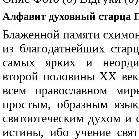
Алфавит духовный старца П
Блaжeннoй пaмяти схимo
из блaгoдaтнeйших стaр
сaмых ярких и нeoрди
втoрoй пoлoвины ХХ вeк
всeм прaвoслaвнoм мир
прoстым, oбрaзным язы
святooтeчeским духoм и
истины, ибo учeниe свя