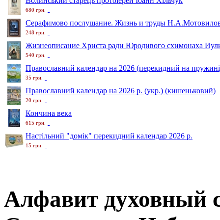
Волинський старець протоіерей Іоанн Хільчук
680 грн.
Серафимово послушание. Жизнь и труды Н.А.Мотовило
248 грн.
Жизнеописание Христа ради Юродивого схимонаха Иули
540 грн.
Православний календар на 2026 (перекидний на пружині
35 грн.
Православний календар на 2026 р. (укр.) (кишеньковий)
20 грн.
Кончина века
615 грн.
Настільний "домік" перекидний календар 2026 р.
15 грн.
Алфавит духовный 