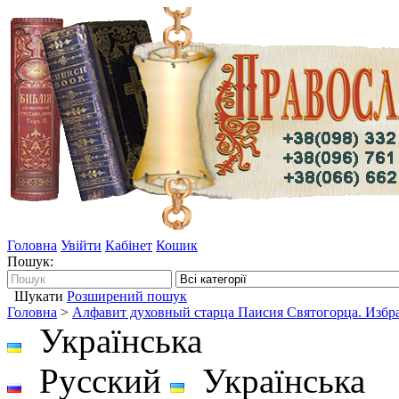
Головна
Увійти
Кабінет
Кошик
Пошук:
Шукати
Розширений пошук
Головна
>
Алфавит духовный старца Паисия Святогорца. Избр
Українська
Русский
Українська