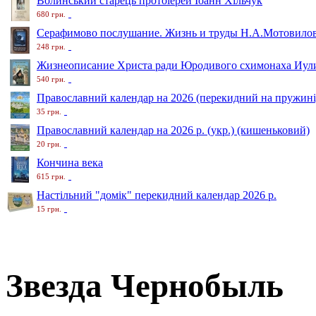
Волинський старець протоіерей Іоанн Хільчук
680 грн.
Серафимово послушание. Жизнь и труды Н.А.Мотовило
248 грн.
Жизнеописание Христа ради Юродивого схимонаха Иули
540 грн.
Православний календар на 2026 (перекидний на пружині
35 грн.
Православний календар на 2026 р. (укр.) (кишеньковий)
20 грн.
Кончина века
615 грн.
Настільний "домік" перекидний календар 2026 р.
15 грн.
Звезда Чернобыль