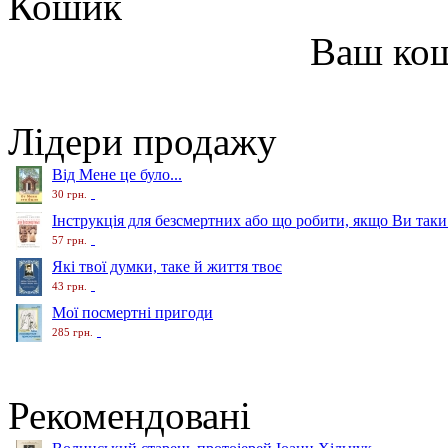
Кошик
Ваш ко
Лідери продажу
Від Мене це було...
30 грн.
Інструкція для безсмертних або що робити, якщо Ви таки
57 грн.
Які твої думки, таке й життя твоє
43 грн.
Мої посмертні пригоди
285 грн.
Рекомендовані