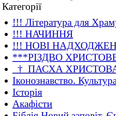
Категорії
!!! Література для Храм
!!! НАЧИННЯ
!!! НОВІ НАДХОДЖЕ
***РІЗДВО ХРИСТОВ
_†_ПАСХА ХРИСТОВ
Іконознавство. Культур
Історія
Акафісти
Біблія Новий заповіт. Є