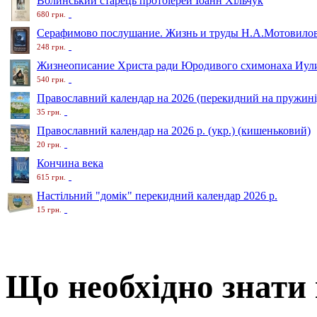
Волинський старець протоіерей Іоанн Хільчук
680 грн.
Серафимово послушание. Жизнь и труды Н.А.Мотовило
248 грн.
Жизнеописание Христа ради Юродивого схимонаха Иули
540 грн.
Православний календар на 2026 (перекидний на пружині
35 грн.
Православний календар на 2026 р. (укр.) (кишеньковий)
20 грн.
Кончина века
615 грн.
Настільний "домік" перекидний календар 2026 р.
15 грн.
Що необхідно знати