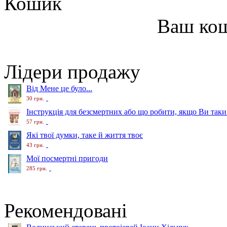
Кошик
Ваш ко
Лідери продажу
Від Мене це було...
30 грн.
Інструкція для безсмертних або що робити, якщо Ви таки
57 грн.
Які твої думки, таке й життя твоє
43 грн.
Мої посмертні пригоди
285 грн.
Рекомендовані