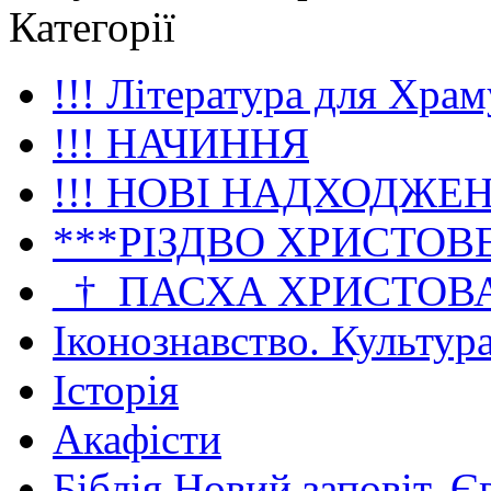
Категорії
!!! Література для Храм
!!! НАЧИННЯ
!!! НОВІ НАДХОДЖЕ
***РІЗДВО ХРИСТОВ
_†_ПАСХА ХРИСТОВ
Іконознавство. Культур
Історія
Акафісти
Біблія Новий заповіт. Є