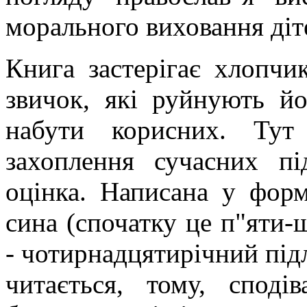
морального виховання діте
Книга застерігає хлопчи
звичок, які руйнують йо
набути корисних. Тут
захоплення сучасних пі
оцінка. Написана у форм
сина (спочатку це п"яти-
- чотирнадцятирічний підл
читається, тому, споді