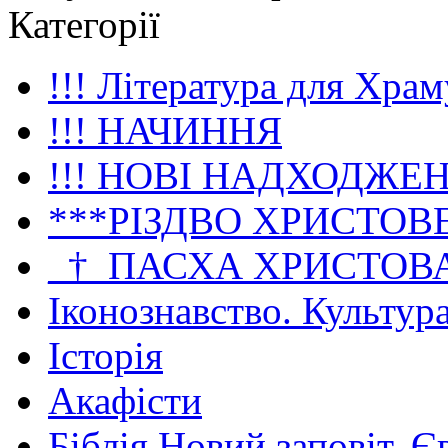
Категорії
!!! Література для Храм
!!! НАЧИННЯ
!!! НОВІ НАДХОДЖЕ
***РІЗДВО ХРИСТОВ
_†_ПАСХА ХРИСТОВ
Іконознавство. Культур
Історія
Акафісти
Біблія Новий заповіт. Є