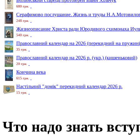
Волинський старець протоіерей Іоанн Хільчук
680 грн.
Серафимово послушание. Жизнь и труды Н.А.Мотовило
248 грн.
Жизнеописание Христа ради Юродивого схимонаха Иули
540 грн.
Православний календар на 2026 (перекидний на пружині
35 грн.
Православний календар на 2026 р. (укр.) (кишеньковий)
20 грн.
Кончина века
615 грн.
Настільний "домік" перекидний календар 2026 р.
15 грн.
Что надо знать вст