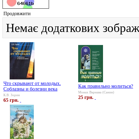
Продовжити
Немає додаткових зображ
Что скрывают от молодых.
Как правильно молиться?
Соблазны и болезни века
Монах Варнава (Санин)
К.В. Зорин
25 грн.
65 грн.