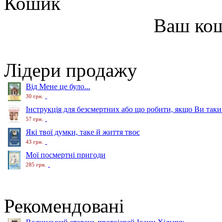
Кошик
Ваш ко
Лідери продажу
Від Мене це було...
30 грн.
Інструкція для безсмертних або що робити, якщо Ви таки
57 грн.
Які твої думки, таке й життя твоє
43 грн.
Мої посмертні пригоди
285 грн.
Рекомендовані