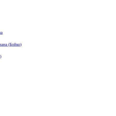
ва
ана (Бойко)
)