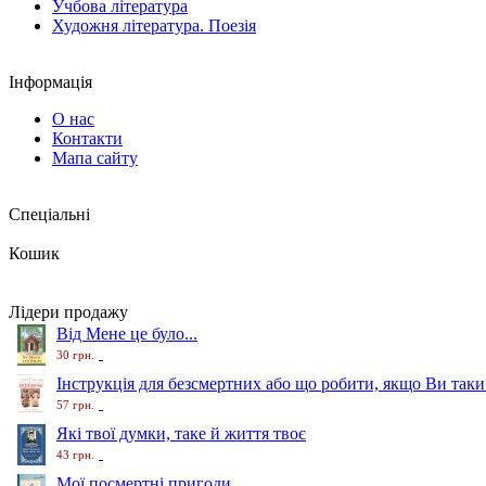
Учбова література
Художня література. Поезія
Інформація
О нас
Контакти
Мапа сайту
Спеціальні
Кошик
Лідери продажу
Від Мене це було...
30 грн.
Інструкція для безсмертних або що робити, якщо Ви таки
57 грн.
Які твої думки, таке й життя твоє
43 грн.
Мої посмертні пригоди