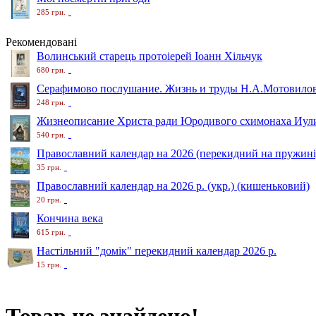
285 грн.
Рекомендовані
Волинський старець протоіерей Іоанн Хільчук
680 грн.
Серафимово послушание. Жизнь и труды Н.А.Мотовило
248 грн.
Жизнеописание Христа ради Юродивого схимонаха Иули
540 грн.
Православний календар на 2026 (перекидний на пружині
35 грн.
Православний календар на 2026 р. (укр.) (кишеньковий)
20 грн.
Кончина века
615 грн.
Настільний "домік" перекидний календар 2026 р.
15 грн.