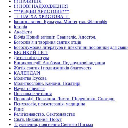
!!! НАЧИННЯ
!!! НОВІ НАДХОДЖЕННЯ
***РІЗДВО ХРИСТОВЕ***
_†_ПАСХА ХРИСТОВА_†_
Іконознавство. Культура. Мистецтво. Філософія
Історія
Акафісти
Біблія Новий заповіт. Євангеліє. Апостол.
Богослів'я и творіння святих отців
Богослужбова література и практичні посібники для свя
ВЕЛИКИЙ ПІСТ
Дитяча література
Енциклопедії. Альбоми. Подарункові видання
Житія святих і подвижників благочестя
КАЛЕНДАРІ
Молитва Ісусова
Молитвослови. Канони. Псалтирі
Наука та релігія
Повчальне читання
Проповіді. Повчання. Листи. Щоденники. Спогади
Психологія, психотерапія, медицина
Різне
Релігієзнавство. Сектознавство
Сім'я. Виховання. Побут
Тлумачення, пояснення Святого Письма