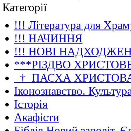
Категорії
!!! Література для Храм
!!! НАЧИННЯ
!!! НОВІ НАДХОДЖЕ
***РІЗДВО ХРИСТОВ
_†_ПАСХА ХРИСТОВ
Іконознавство. Культур
Історія
Акафісти
Біблія Новий заповіт. Є