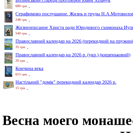
Волинський старець протоіерей Іоанн Хільчук
680 грн.
Серафимово послушание. Жизнь и труды Н.А.Мотовило
248 грн.
Жизнеописание Христа ради Юродивого схимонаха Иули
540 грн.
Православний календар на 2026 (перекидний на пружині
35 грн.
Православний календар на 2026 р. (укр.) (кишеньковий)
20 грн.
Кончина века
615 грн.
Настільний "домік" перекидний календар 2026 р.
15 грн.
Весна моего монаше