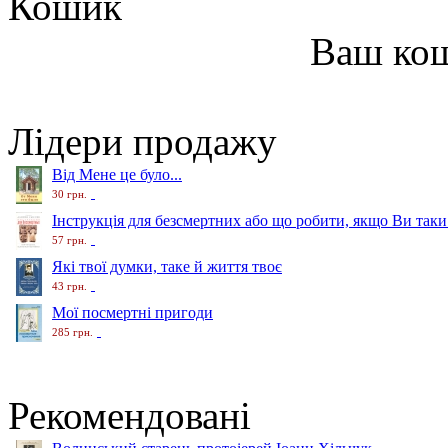
Кошик
Ваш ко
Лідери продажу
Від Мене це було...
30 грн.
Інструкція для безсмертних або що робити, якщо Ви таки
57 грн.
Які твої думки, таке й життя твоє
43 грн.
Мої посмертні пригоди
285 грн.
Рекомендовані