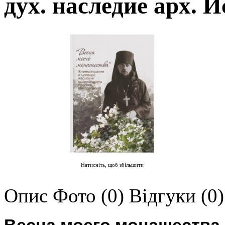
дух. наследие арх. 
Натисніть, щоб збільшити
Опис
Фото (0)
Відгуки (0)
Весна моего монашества