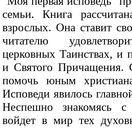
"Моя первая исповедь" пр
семьи. Книга рассчита
взрослых. Она ставит св
читателю удовлетвор
церковных Таинствах, и 
и Святого Причащения. 
помочь юным христиана
Исповеди явилось главной
Неспешно знакомясь с 
войдет в мир тех духов