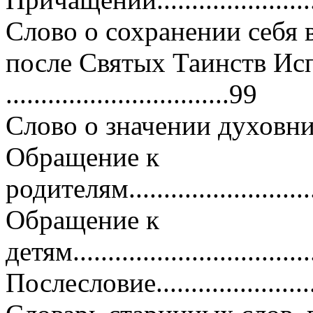
Слово о сохранении себя 
после Святых Таинств Ис
................................99
Слово о значении духовн
Обращение к
родителям.............................
Обращение к
детям...................................
Послесловие...........................