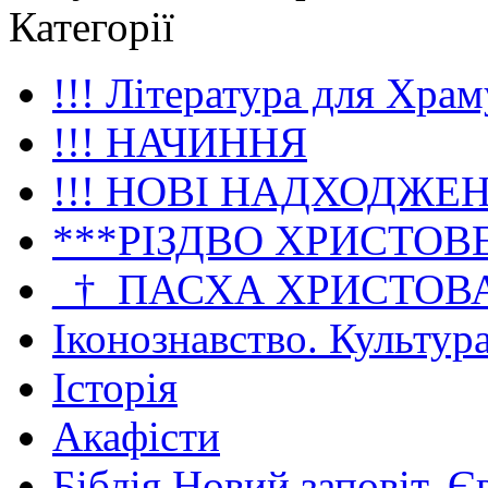
Категорії
!!! Література для Храм
!!! НАЧИННЯ
!!! НОВІ НАДХОДЖЕ
***РІЗДВО ХРИСТОВ
_†_ПАСХА ХРИСТОВ
Іконознавство. Культур
Історія
Акафісти
Біблія Новий заповіт. Є