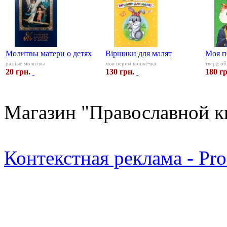
Молитвы матери о детях
Віршики для малят
Моя п
разные молитвы
моя перша книжечка
тверд.об
20 грн.
130 грн.
180 гр
Магазин "Православной к
Контекстная реклама - Pr