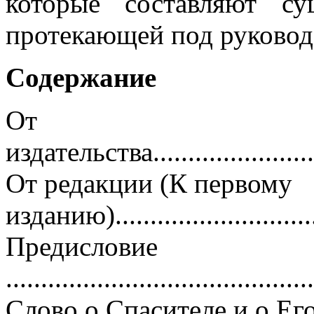
которые составляют су
протекающей под руковод
Содержание
От
издательства............................
От редакции (К первому
изданию)...............................
Предисловие
...........................................
Слово о Спасителе и о Ег