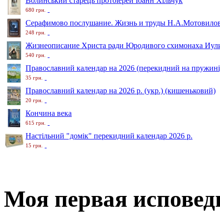
Волинський старець протоіерей Іоанн Хільчук
680 грн.
Серафимово послушание. Жизнь и труды Н.А.Мотовило
248 грн.
Жизнеописание Христа ради Юродивого схимонаха Иули
540 грн.
Православний календар на 2026 (перекидний на пружині
35 грн.
Православний календар на 2026 р. (укр.) (кишеньковий)
20 грн.
Кончина века
615 грн.
Настільний "домік" перекидний календар 2026 р.
15 грн.
Моя первая исповед