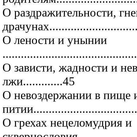
О раздражительности, гне
драчунах............................
О лености и унынии
..........................................
О зависти, жадности и не
лжи.............45
О невоздержании в пище 
питии..................................
О грехах нецеломудрия и
сквернословия......................