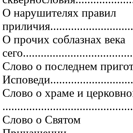
О нарушителях правил
приличия.............................
О прочих соблазнах века
сего....................................
Слово о последнем приго
Исповеди...........................
Слово о храме и церковн
..........................................
Слово о Святом
Причащении...........................