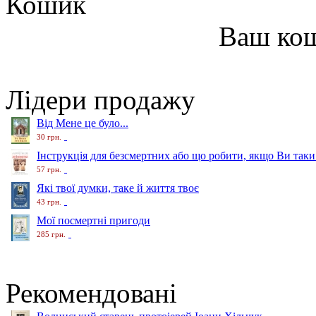
Кошик
Ваш ко
Лідери продажу
Від Мене це було...
30 грн.
Інструкція для безсмертних або що робити, якщо Ви таки
57 грн.
Які твої думки, таке й життя твоє
43 грн.
Мої посмертні пригоди
285 грн.
Рекомендовані