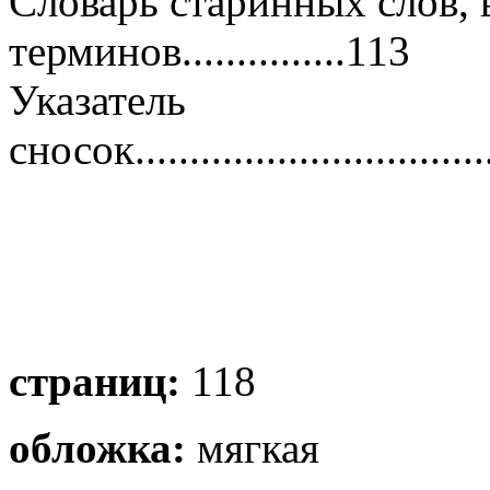
Словарь старинных слов,
терминов...............113
Указатель
сносок..................................
страниц:
118
обложка:
мягкая