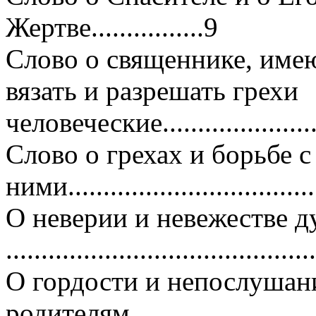
Жертве................9
Слово о священнике, име
вязать и разрешать грехи
человеческие........................
Слово о грехах и борьбе с
ними...................................
О неверии и невежестве 
..........................................
О гордости и непослушан
родителям...........................