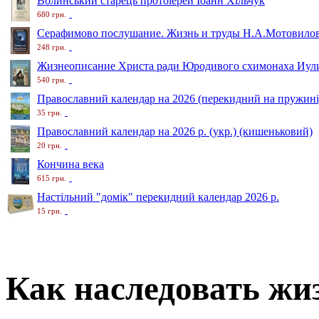
Волинський старець протоіерей Іоанн Хільчук
680 грн.
Серафимово послушание. Жизнь и труды Н.А.Мотовило
248 грн.
Жизнеописание Христа ради Юродивого схимонаха Иули
540 грн.
Православний календар на 2026 (перекидний на пружині
35 грн.
Православний календар на 2026 р. (укр.) (кишеньковий)
20 грн.
Кончина века
615 грн.
Настільний "домік" перекидний календар 2026 р.
15 грн.
Как наследовать жи