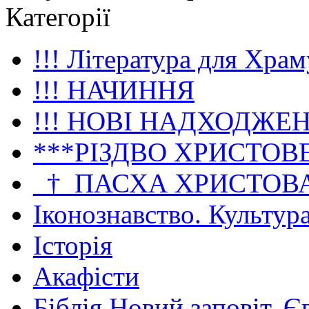
Категорії
!!! Література для Храм
!!! НАЧИННЯ
!!! НОВІ НАДХОДЖЕ
***РІЗДВО ХРИСТОВ
_†_ПАСХА ХРИСТОВ
Іконознавство. Культур
Історія
Акафісти
Біблія Новий заповіт. Є