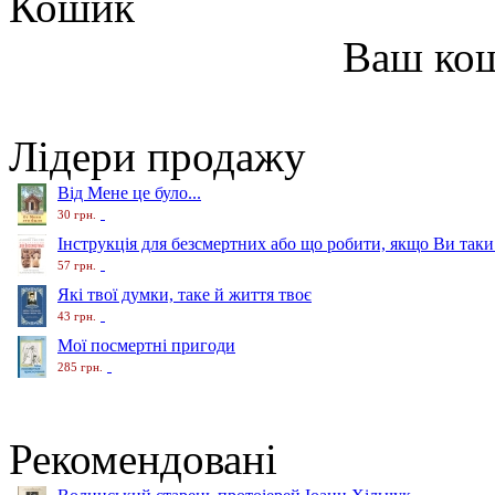
Кошик
Ваш ко
Лідери продажу
Від Мене це було...
30 грн.
Інструкція для безсмертних або що робити, якщо Ви таки
57 грн.
Які твої думки, таке й життя твоє
43 грн.
Мої посмертні пригоди
285 грн.
Рекомендовані