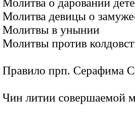
Молитва о даровании дет
Молитва девицы о замуже
Молитвы в унынии
Молитвы против колдовст
Правило прп. Серафима С
Чин литии совершаемой 