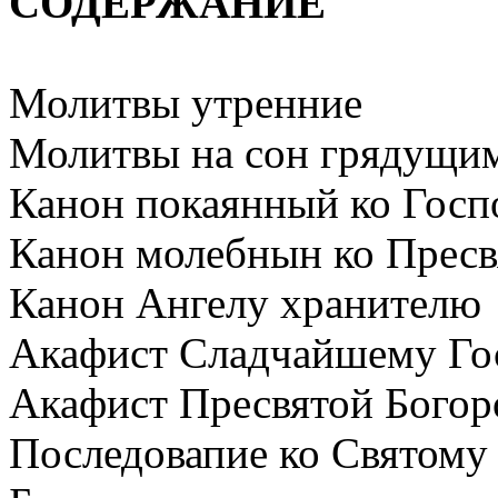
СОДЕРЖАНИЕ
Молитвы утренние
Молитвы на сон грядущи
Канон покаянный ко Госп
Канон молебнын ко Пресв
Канон Ангелу хранителю
Акафист Сладчайшему Го
Акафист Пресвятой Богор
Последовапие ко Святом