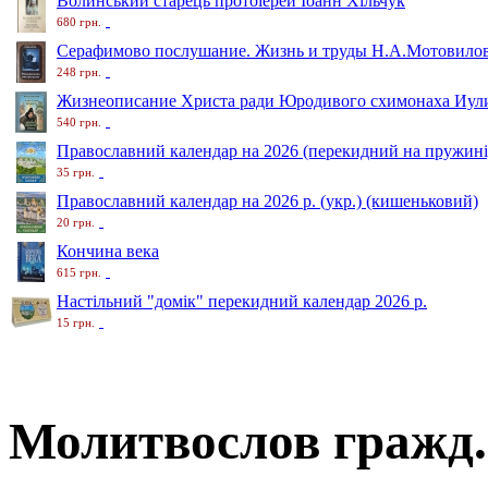
Волинський старець протоіерей Іоанн Хільчук
680 грн.
Серафимово послушание. Жизнь и труды Н.А.Мотовило
248 грн.
Жизнеописание Христа ради Юродивого схимонаха Иули
540 грн.
Православний календар на 2026 (перекидний на пружині
35 грн.
Православний календар на 2026 р. (укр.) (кишеньковий)
20 грн.
Кончина века
615 грн.
Настільний "домік" перекидний календар 2026 р.
15 грн.
Молитвослов гражд