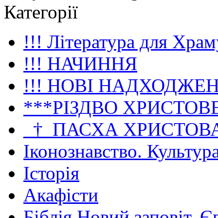
Категорії
!!! Література для Храм
!!! НАЧИННЯ
!!! НОВІ НАДХОДЖЕ
***РІЗДВО ХРИСТОВ
_†_ПАСХА ХРИСТОВ
Іконознавство. Культур
Історія
Акафісти
Біблія Новий заповіт. Є