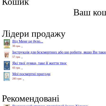
Кошик
Ваш ко
Лідери продажу
Від Мене це було...
30 грн.
Інструкція для безсмертних або що робити, якщо Ви таки
57 грн.
Які твої думки, таке й життя твоє
43 грн.
Мої посмертні пригоди
285 грн.
Рекомендовані