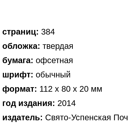
страниц:
384
обложка
:
твердая
бумага:
офсетная
шрифт:
обычный
формат:
112 х 80 х 20 мм
г
од издания:
2014
издатель:
Свято-Успенская Поч