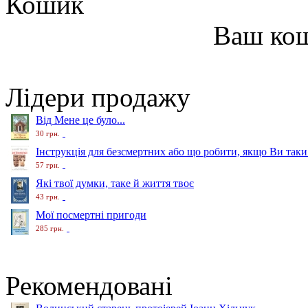
Кошик
Ваш ко
Лідери продажу
Від Мене це було...
30 грн.
Інструкція для безсмертних або що робити, якщо Ви таки
57 грн.
Які твої думки, таке й життя твоє
43 грн.
Мої посмертні пригоди
285 грн.
Рекомендовані