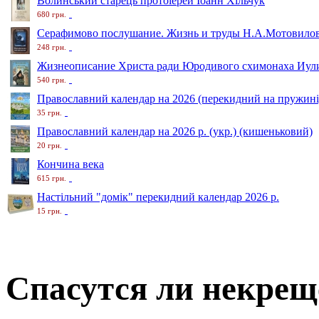
Волинський старець протоіерей Іоанн Хільчук
680 грн.
Серафимово послушание. Жизнь и труды Н.А.Мотовило
248 грн.
Жизнеописание Христа ради Юродивого схимонаха Иули
540 грн.
Православний календар на 2026 (перекидний на пружині
35 грн.
Православний календар на 2026 р. (укр.) (кишеньковий)
20 грн.
Кончина века
615 грн.
Настільний "домік" перекидний календар 2026 р.
15 грн.
Спасутся ли некре