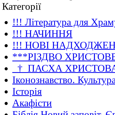
Категорії
!!! Література для Храм
!!! НАЧИННЯ
!!! НОВІ НАДХОДЖЕ
***РІЗДВО ХРИСТОВ
_†_ПАСХА ХРИСТОВ
Іконознавство. Культур
Історія
Акафісти
Біблія Новий заповіт. Є