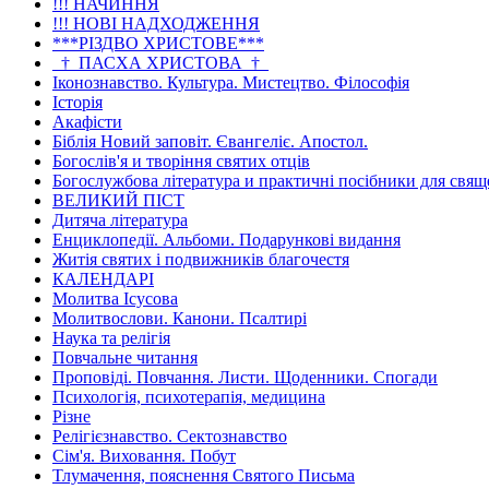
!!! НАЧИННЯ
!!! НОВІ НАДХОДЖЕННЯ
***РІЗДВО ХРИСТОВЕ***
_†_ПАСХА ХРИСТОВА_†_
Іконознавство. Культура. Мистецтво. Філософія
Історія
Акафісти
Біблія Новий заповіт. Євангеліє. Апостол.
Богослів'я и творіння святих отців
Богослужбова література и практичні посібники для свя
ВЕЛИКИЙ ПІСТ
Дитяча література
Енциклопедії. Альбоми. Подарункові видання
Житія святих і подвижників благочестя
КАЛЕНДАРІ
Молитва Ісусова
Молитвослови. Канони. Псалтирі
Наука та релігія
Повчальне читання
Проповіді. Повчання. Листи. Щоденники. Спогади
Психологія, психотерапія, медицина
Різне
Релігієзнавство. Сектознавство
Сім'я. Виховання. Побут
Тлумачення, пояснення Святого Письма