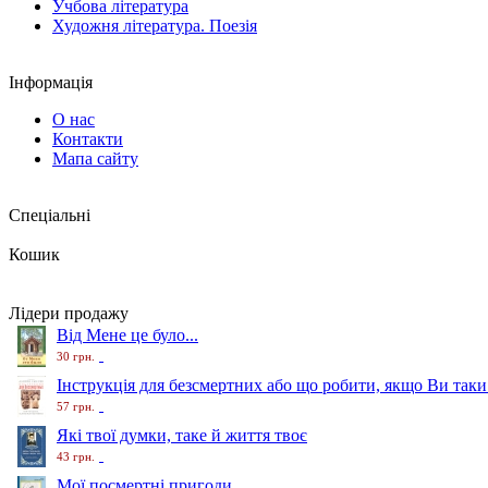
Учбова література
Художня література. Поезія
Інформація
О нас
Контакти
Мапа сайту
Спеціальні
Кошик
Лідери продажу
Від Мене це було...
30 грн.
Інструкція для безсмертних або що робити, якщо Ви таки
57 грн.
Які твої думки, таке й життя твоє
43 грн.
Мої посмертні пригоди