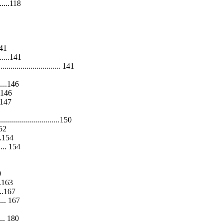
.......118
141
........141
.................... 141
......146
. 146
. 147
........................150
152
...154
...... 154
0
...163
.....167
...... 167
..... 180