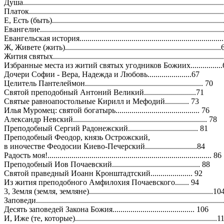
Душа...................................................................................................
Платок................................................................................................
Е, Есть (быть)....................................................................................
Евангелие..........................................................................................
Евангельская история.......................................................................
Ж, Живете (жить).............................................................................
Жития святых....................................................................................
Избранные места из житий святых угодников Божиих................
Дочери Софии - Вера, Надежда и Любовь......................67
Целитель Пантелеймон........................................................... 70
Святой преподобный Антоний Великий..........................71
Святые равноапостольные Кирилл и Мефодий............ 73
Илья Муромец: святой богатырь.......................................... 76
Александр Невский................................................................... 78
Преподобный Сергий Радонежский................................... 81
Преподобный Феодор, князь Острожский,
в иночестве Феодосии Киево-Печерский..........................84
Радость моя!.................................................................................. 86
Преподобный Иов Почаевский............................................ 88
Святой праведный Иоанн Кронштадтский..................... 92
Из жития преподобного Амфилохия Почаевского....... 94
3, Земля (земля, земляне)..............................................................10
Заповеди...........................................................................................
Десять заповедей Закона Божия......................................... 106
И, Иже (те, которые).......................................................................1