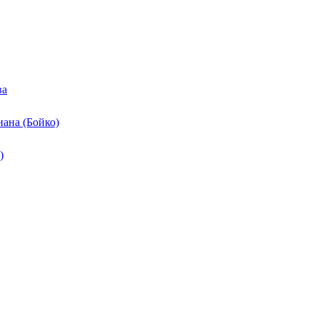
ва
ана (Бойко)
)