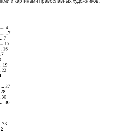
нами и картинами православных художников.
......4
........7
.. 7
.... 15
... 16
 17
9
....19
...22
4
..... 27
. 28
...30
.... 30
...33
.42