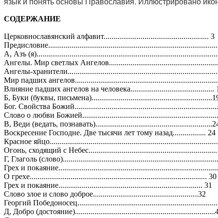
язык и понять основы Православия. Иллюстрировано ико
СОДЕРЖАНИЕ
Церковнославянский алфавит...................................................... 3
Предисловие......................................................................................
A, Азъ (я)............................................................................................
Ангелы. Мир светлых Ангелов........................................................
Ангелы-хранители............................................................................
Мир падших ангелов........................................................................
Влияние падших ангелов на человека...........................................
Б, Буки (буквы, письмена)..............................................................1
Бог. Свойства Божий........................................................................
Слово о любви Божией....................................................................
B, Веди (ведать, познавать)............................................................2
Воскресение Господне. Две тысячи лет тому назад................. 24
Красное яйцо.....................................................................................
Огонь, сходящий с Небес.................................................................
Г, Глаголь (слово)..............................................................................
Грех и покаяние.................................................................................
О грехе........................................................................................... 30
Грех и покаяние.......................................................................... 31
Слово злое и слово доброе......................................................32
Георгий Победоносец.......................................................................
Д, Добро (достояние).......................................................................