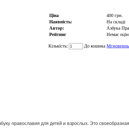
Ціна
400 грн.
Наявність:
На складі
Автор:
Азбука Пра
Рейтинг
Немає оцін
Кількість:
До кошика
Мгновенны
збуку православия для детей и взрослых. Это своеобразна