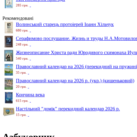
285 грн.
Рекомендовані
Волинський старець протоіерей Іоанн Хільчук
680 грн.
Серафимово послушание. Жизнь и труды Н.А.Мотовило
248 грн.
Жизнеописание Христа ради Юродивого схимонаха Иули
540 грн.
Православний календар на 2026 (перекидний на пружині
35 грн.
Православний календар на 2026 р. (укр.) (кишеньковий)
20 грн.
Кончина века
615 грн.
Настільний "домік" перекидний календар 2026 р.
15 грн.