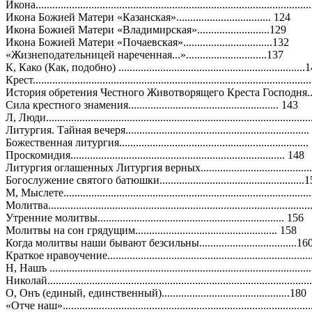
Икона.................................................................................................
Икона Божией Матери «Казанская».................................. 124
Икона Божией Матери «Владимирская»..........................129
Икона Божией Матери «Почаевская»................................132
«Жизнеподательницей нареченная...».............................137
К, Како (Как, подобно) ...................................................................
Крест.................................................................................................
История обретения Честного Животворящего Креста Господня............
Сила крестного знамения...................................................... 143
Л, Люди.............................................................................................
Литургия. Тайная вечеря.................................................................
Божественная литургия...................................................................
Проскомидия............................................................................. 148
Литургия оглашенных Литургия верных..............................................
Богослужение святого батюшки....................................................
М, Мыслете.......................................................................................
Молитва............................................................................................
Утренние молитвы................................................................... 156
Молитвы на сон грядущим................................................... 158
Когда молитвы наши бывают безсильны...................................16
Краткое нравоучение.......................................................................
Н, Нашъ ...........................................................................................
Николай............................................................................................
О, Онъ (единый, единственный)..............................................180
«Отче наш».......................................................................................