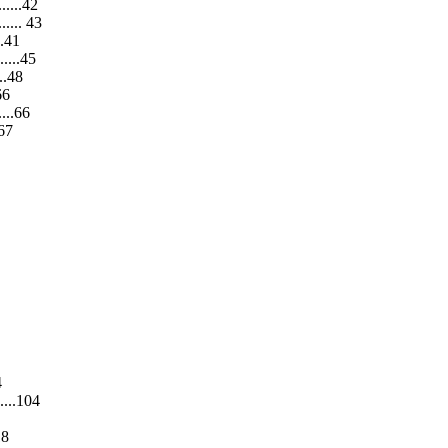
.......42
....... 43
...41
.......45
...48
.66
.....66
67
4
.......104
18