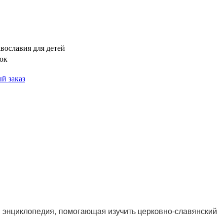
вославия для детей
ок
й заказ
я энциклопедия, помогающая изучить церковно-славянский