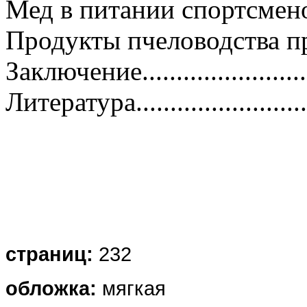
Мед в питании спортсменов......
Продукты пчеловодства при
Заключение..........................
Литература...........................
страниц:
232
обложка
:
мягкая