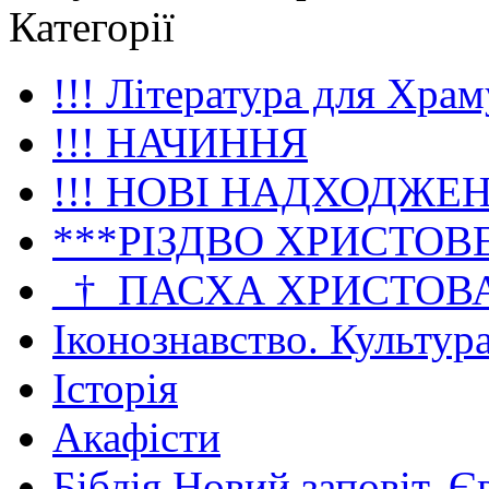
Категорії
!!! Література для Храм
!!! НАЧИННЯ
!!! НОВІ НАДХОДЖЕ
***РІЗДВО ХРИСТОВ
_†_ПАСХА ХРИСТОВ
Іконознавство. Культур
Історія
Акафісти
Біблія Новий заповіт. Є