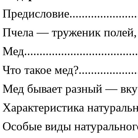
Предисловие...........................
Пчела — труженик полей, садо
Мед.....................................
Что такое мед?.......................
Мед бывает разный — вкус
Характеристика натурального м
Особые виды натурального меда.