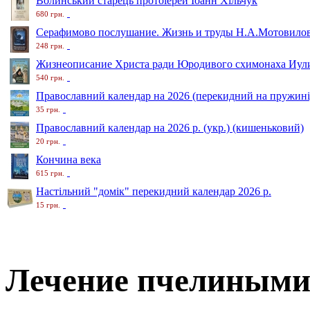
Волинський старець протоіерей Іоанн Хільчук
680 грн.
Серафимово послушание. Жизнь и труды Н.А.Мотовило
248 грн.
Жизнеописание Христа ради Юродивого схимонаха Иули
540 грн.
Православний календар на 2026 (перекидний на пружині
35 грн.
Православний календар на 2026 р. (укр.) (кишеньковий)
20 грн.
Кончина века
615 грн.
Настільний "домік" перекидний календар 2026 р.
15 грн.
Лечение пчелиными