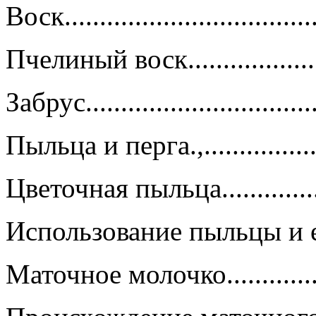
Воск....................................
Пчелиный воск.......................
Забрус.................................
Пыльца и перга.,....................
Цветочная пыльца...................
Использование пыльцы и ее п
Маточное молочко..................