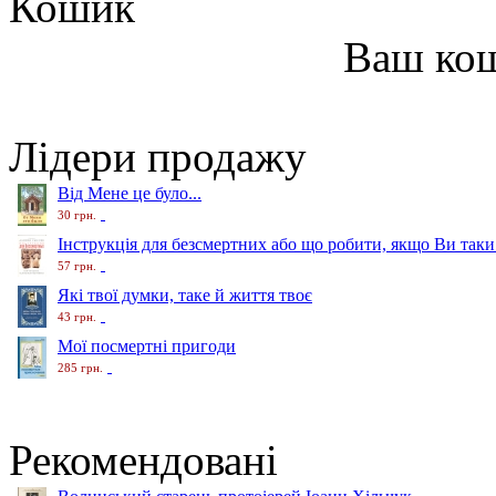
Кошик
Ваш ко
Лідери продажу
Від Мене це було...
30 грн.
Інструкція для безсмертних або що робити, якщо Ви таки
57 грн.
Які твої думки, таке й життя твоє
43 грн.
Мої посмертні пригоди
285 грн.
Рекомендовані