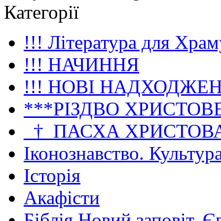
Категорії
!!! Література для Храм
!!! НАЧИННЯ
!!! НОВІ НАДХОДЖЕ
***РІЗДВО ХРИСТОВ
_†_ПАСХА ХРИСТОВ
Іконознавство. Культур
Історія
Акафісти
Біблія Новий заповіт. Є