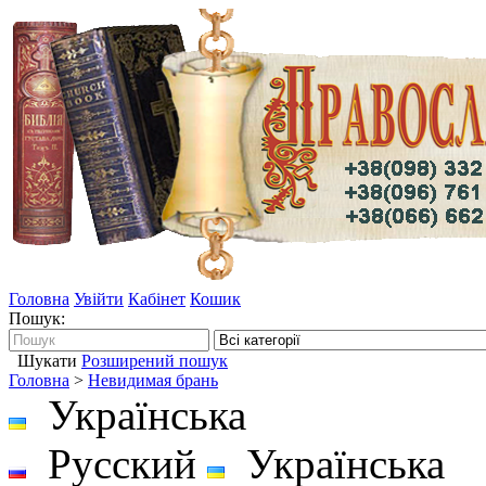
Головна
Увійти
Кабінет
Кошик
Пошук:
Шукати
Розширений пошук
Головна
>
Невидимая брань
Українська
Русский
Українська