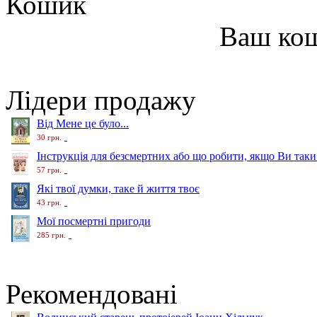
Кошик
Ваш ко
Лідери продажу
Від Мене це було...
30 грн.
Інструкція для безсмертних або що робити, якщо Ви таки
57 грн.
Які твої думки, таке й життя твоє
43 грн.
Мої посмертні пригоди
285 грн.
Рекомендовані