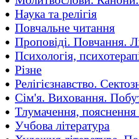
Наука та релігія
Повчальне читання
Проповіді. Повчання. 
Психологія, психотерап
Різне
Релігієзнавство. Сектоз
Сім'я. Виховання. Побу
Тлумачення, пояснення
Учбова література