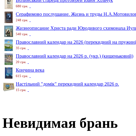
Волинський старець протоіерей Іоанн Хільчук
680 грн.
Серафимово послушание. Жизнь и труды Н.А.Мотовило
248 грн.
Жизнеописание Христа ради Юродивого схимонаха Иули
540 грн.
Православний календар на 2026 (перекидний на пружині
35 грн.
Православний календар на 2026 р. (укр.) (кишеньковий)
20 грн.
Кончина века
615 грн.
Настільний "домік" перекидний календар 2026 р.
15 грн.
Невидимая брань