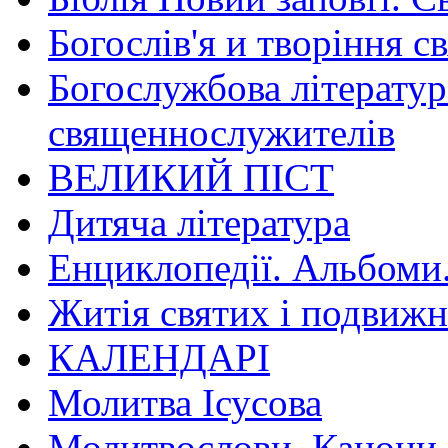
Богослів'я и творіння с
Богослужбова літератур
священнослужителів
ВЕЛИКИЙ ПІСТ
Дитяча література
Енциклопедії. Альбоми
Житія святих і подвижн
КАЛЕНДАРІ
Молитва Ісусова
Молитвослови. Канони.