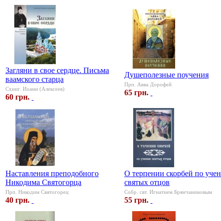
Загляни в свое сердце. Письма
Душеполезные поучения
ваамского старца
Прп. Авва Дорофей
Схииг. Иоанн (Алексеев)
65 грн.
60 грн.
Наставления преподобного
О терпении скорбей по уче
Никодима Святогорца
святых отцов
Прп. Никодим Святогорец
Собр. свт. Игнатием Брянчаниновым
40 грн.
55 грн.