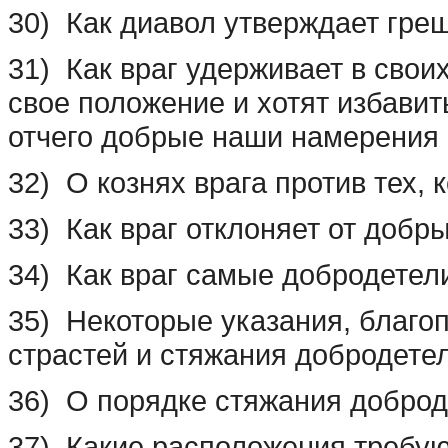
30) Как диавол утверждает греш
31) Как враг удерживает в своих
свое положение и хотят избавить
отчего добрые наши намерения 
32) О кознях врага против тех,
33) Как враг отклоняет от добры
34) Как враг самые добродетел
35) Некоторые указания, благо
страстей и стяжания добродете
36) О порядке стяжания добро
37) Какие расположения требую