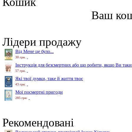
Кошик
Ваш ко
Лідери продажу
Від Мене це було...
30 грн.
Інструкція для безсмертних або що робити, якщо Ви таки
57 грн.
Які твої думки, таке й життя твоє
43 грн.
Мої посмертні пригоди
285 грн.
Рекомендовані