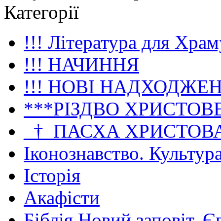
Категорії
!!! Література для Храм
!!! НАЧИННЯ
!!! НОВІ НАДХОДЖЕ
***РІЗДВО ХРИСТОВ
_†_ПАСХА ХРИСТОВ
Іконознавство. Культур
Історія
Акафісти
Біблія Новий заповіт. Є