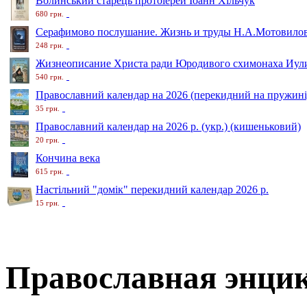
Волинський старець протоіерей Іоанн Хільчук
680 грн.
Серафимово послушание. Жизнь и труды Н.А.Мотовило
248 грн.
Жизнеописание Христа ради Юродивого схимонаха Иули
540 грн.
Православний календар на 2026 (перекидний на пружині
35 грн.
Православний календар на 2026 р. (укр.) (кишеньковий)
20 грн.
Кончина века
615 грн.
Настільний "домік" перекидний календар 2026 р.
15 грн.
Православная энцик