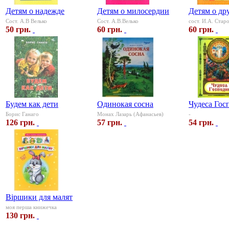
Детям о надежде
Детям о милосердии
Детям о др
Сост. А.В Велько
Сост. А.В.Велько
сост. И.А. Стар
50 грн.
60 грн.
60 грн.
Будем как дети
Одинокая сосна
Чудеса Гос
Борис Ганаго
Монах Лазарь (Афанасьев)
-
126 грн.
57 грн.
54 грн.
Віршики для малят
моя перша книжечка
130 грн.