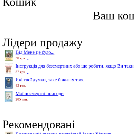
Кошик
Ваш ко
Лідери продажу
Від Мене це було...
30 грн.
Інструкція для безсмертних або що робити, якщо Ви таки
57 грн.
Які твої думки, таке й життя твоє
43 грн.
Мої посмертні пригоди
285 грн.
Рекомендовані