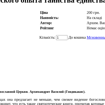
ского опыта таинства единств
Ціна
200 грн.
Наявність:
На складі
Автор:
Архим. Вас
Рейтинг
Немає оцін
Кількість:
До кошика
Мгновенны
авославной Церкви. Архимандрит Василий (Гондикакис).
цах она предлагает не меньше, чем свежее видение богослов
ворит, что есть такие святоотеческие книги, прочитав которые