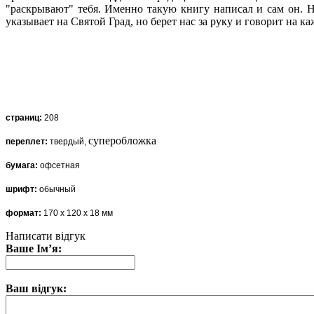
"раскрывают" тебя. Именно такую книгу написал и сам он. Н
указывает на Святой Град, но берет нас за руку и говорит на к
страниц:
208
суперобложка
переплет:
твердый,
бумага:
офсетная
шрифт:
обычный
формат:
170
х 120
х 18 мм
Написати відгук
Ваше Ім’я:
Ваш відгук: