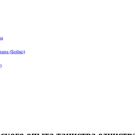
ва
ана (Бойко)
)