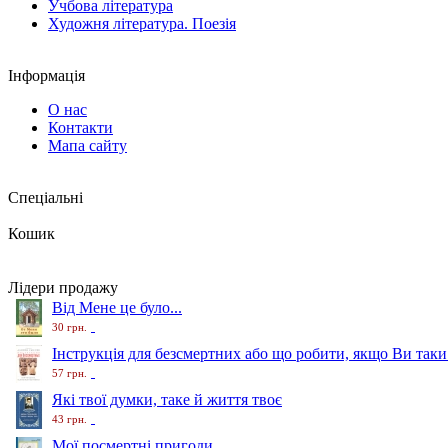
Учбова література
Художня література. Поезія
Інформація
О нас
Контакти
Мапа сайту
Спеціальні
Кошик
Лідери продажу
Від Мене це було...
30 грн.
Інструкція для безсмертних або що робити, якщо Ви таки
57 грн.
Які твої думки, таке й життя твоє
43 грн.
Мої посмертні пригоди