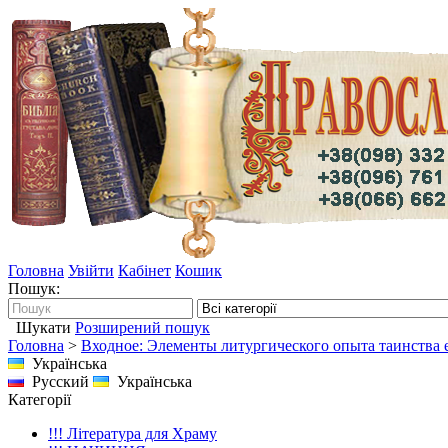
Головна
Увійти
Кабінет
Кошик
Пошук:
Шукати
Розширений пошук
Головна
>
Входное: Элементы литургического опыта таинства 
Українська
Русский
Українська
Категорії
!!! Література для Храму