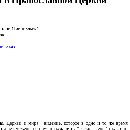
а в Православной Церкви
илий (Гондикакис)
ок
й заказ
ия, Церкви и мира - видение, которое в одно и то же время
 ты не сможешь не измениться; не ты "раскрываешь" их, а они