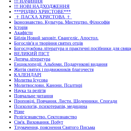
!!! НАЧИННЯ
!!! НОВІ НАДХОДЖЕННЯ
***РІЗДВО ХРИСТОВЕ***
_†_ПАСХА ХРИСТОВА_†_
Іконознавство. Культура. Мистецтво. Філософія
Історія
Акафісти
Біблія Новий заповіт. Євангеліє. Апостол.
Богослів'я и творіння святих отців
Богослужбова література и практичні посібники для свя
ВЕЛИКИЙ ПІСТ
Дитяча література
Енциклопедії. Альбоми. Подарункові видання
Житія святих і подвижників благочестя
КАЛЕНДАРІ
Молитва Ісусова
Молитвослови. Канони. Псалтирі
Наука та релігія
Повчальне читання
Проповіді. Повчання. Листи. Щоденники. Спогади
Психологія, психотерапія, медицина
Різне
Релігієзнавство. Сектознавство
Сім'я. Виховання. Побут
Тлумачення, пояснення Святого Письма