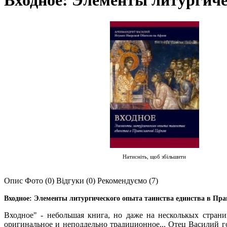
Входное: Элементы литургиче
Натисніть, щоб збільшити
Опис
Фото (0)
Відгуки (0)
Рекомендуємо (7)
Входное: Элементы литургического опыта таинства единства в Пр
Входное" - небольшая книга, но даже на несколькых страни
оригинальное и неподдельно традиционное... Отец Василий го