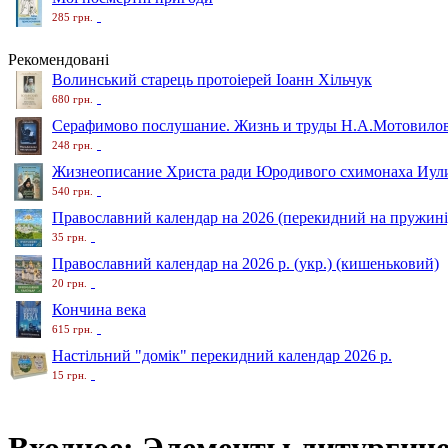
285 грн.
Рекомендовані
Волинський старець протоіерей Іоанн Хільчук
680 грн.
Серафимово послушание. Жизнь и труды Н.А.Мотовило
248 грн.
Жизнеописание Христа ради Юродивого схимонаха Иули
540 грн.
Православний календар на 2026 (перекидний на пружині
35 грн.
Православний календар на 2026 р. (укр.) (кишеньковий)
20 грн.
Кончина века
615 грн.
Настільний "домік" перекидний календар 2026 р.
15 грн.