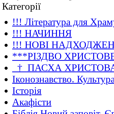
Категорії
!!! Література для Храм
!!! НАЧИННЯ
!!! НОВІ НАДХОДЖЕ
***РІЗДВО ХРИСТОВ
_†_ПАСХА ХРИСТОВ
Іконознавство. Культур
Історія
Акафісти
Біблія Новий заповіт. Є