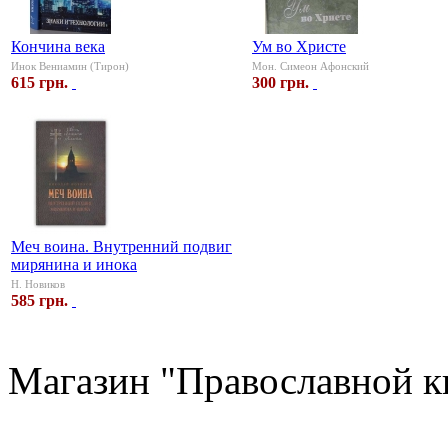
Кончина века
Ум во Христе
Инок Вениамин (Тирон)
Мон. Симеон Афонский
615 грн.
300 грн.
Меч воина. Внутренний подвиг
мирянина и инока
Н. Новиков
585 грн.
Магазин "Православной к