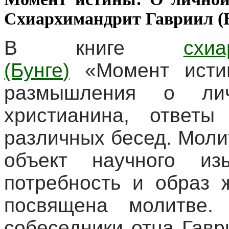
Схиархимандрит Гавриил (Б
В книге
схи
(Бунге
)
«Момент истин
размышления о ли
христианина, ответ
различных бесед. Моли
объект научного из
потребность и образ 
посвящена молитве. 
собеседники отца Гав