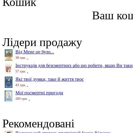
Кошик
Ваш ко
Лідери продажу
Від Мене це було...
30 грн.
Інструкція для безсмертних або що робити, якщо Ви таки
57 грн.
Які твої думки, таке й життя твоє
43 грн.
Мої посмертні пригоди
285 грн.
Рекомендовані