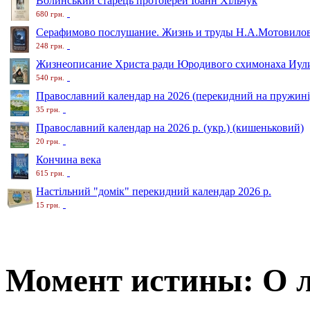
Волинський старець протоіерей Іоанн Хільчук
680 грн.
Серафимово послушание. Жизнь и труды Н.А.Мотовило
248 грн.
Жизнеописание Христа ради Юродивого схимонаха Иули
540 грн.
Православний календар на 2026 (перекидний на пружині
35 грн.
Православний календар на 2026 р. (укр.) (кишеньковий)
20 грн.
Кончина века
615 грн.
Настільний "домік" перекидний календар 2026 р.
15 грн.
Момент истины: О л