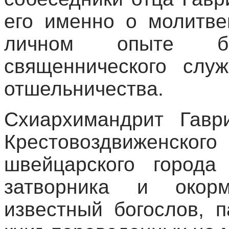
его именно о молитве
личном опыте бо
священнического слу
отшельничества.
Схиархимандрит Гавр
Крестовоздвижен
швейцарского города
затворника и окор
известный богослов, п