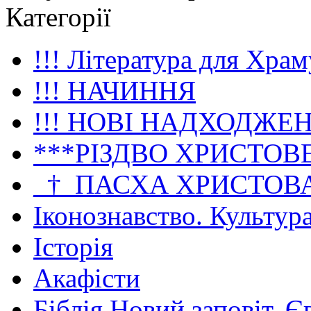
Категорії
!!! Література для Храм
!!! НАЧИННЯ
!!! НОВІ НАДХОДЖЕ
***РІЗДВО ХРИСТОВ
_†_ПАСХА ХРИСТОВ
Іконознавство. Культур
Історія
Акафісти
Біблія Новий заповіт. Є