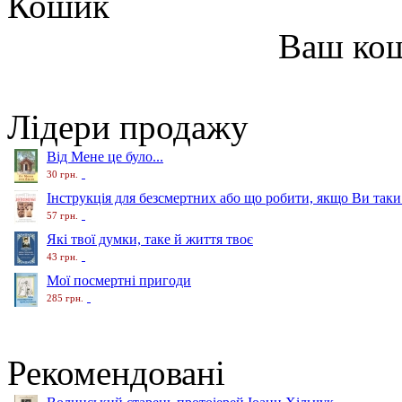
Кошик
Ваш ко
Лідери продажу
Від Мене це було...
30 грн.
Інструкція для безсмертних або що робити, якщо Ви таки
57 грн.
Які твої думки, таке й життя твоє
43 грн.
Мої посмертні пригоди
285 грн.
Рекомендовані