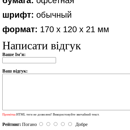
бумага:
офсетная
шрифт:
обычный
формат:
170 х 120 х 21 мм
Написати відгук
Ваше Ім’я:
Ваш відгук:
Примітка:
HTML теги не дозволені! Використовуйте звичайний текст.
Рейтинг:
Погано
Добре