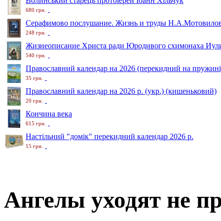
Волинський старець протоіерей Іоанн Хільчук
680 грн.
Серафимово послушание. Жизнь и труды Н.А.Мотовило
248 грн.
Жизнеописание Христа ради Юродивого схимонаха Иули
540 грн.
Православний календар на 2026 (перекидний на пружині
35 грн.
Православний календар на 2026 р. (укр.) (кишеньковий)
20 грн.
Кончина века
615 грн.
Настільний "домік" перекидний календар 2026 р.
15 грн.
Ангелы уходят не п