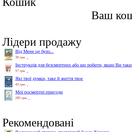
Кошик
Ваш ко
Лідери продажу
Від Мене це було...
30 грн.
Інструкція для безсмертних або що робити, якщо Ви таки
57 грн.
Які твої думки, таке й життя твоє
43 грн.
Мої посмертні пригоди
285 грн.
Рекомендовані