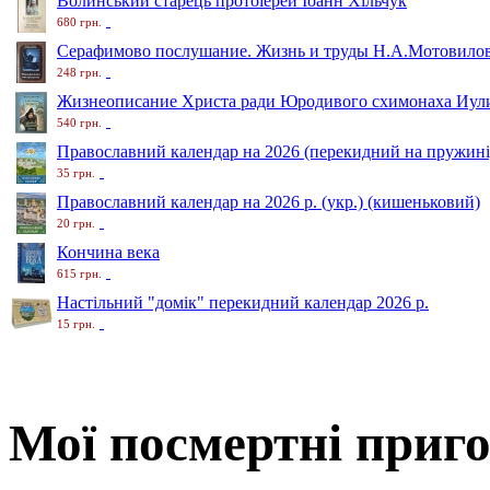
Волинський старець протоіерей Іоанн Хільчук
680 грн.
Серафимово послушание. Жизнь и труды Н.А.Мотовило
248 грн.
Жизнеописание Христа ради Юродивого схимонаха Иули
540 грн.
Православний календар на 2026 (перекидний на пружині
35 грн.
Православний календар на 2026 р. (укр.) (кишеньковий)
20 грн.
Кончина века
615 грн.
Настільний "домік" перекидний календар 2026 р.
15 грн.
Мої посмертні приг