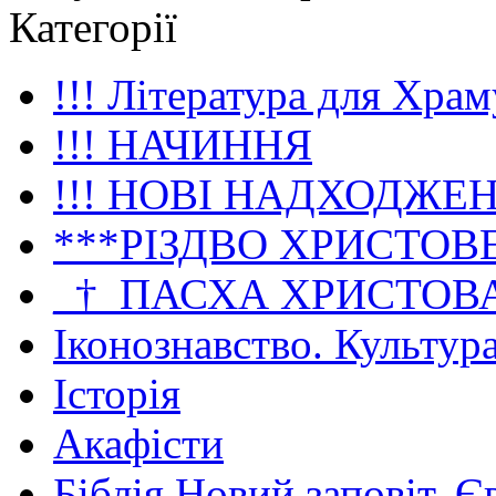
Категорії
!!! Література для Храм
!!! НАЧИННЯ
!!! НОВІ НАДХОДЖЕ
***РІЗДВО ХРИСТОВ
_†_ПАСХА ХРИСТОВ
Іконознавство. Культур
Історія
Акафісти
Біблія Новий заповіт. Є