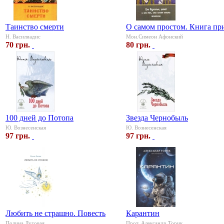
Таинство смерти
О самом простом. Книга пр
Н. Василиадис
Мон.Симеон Афонский
70 грн.
80 грн.
100 дней до Потопа
Звезда Чернобыль
Ю. Вознесенская
Ю. Вознесенская
97 грн.
97 грн.
Любить не страшно. Повесть
Карантин
Полина Луговая
Прот. Александр Торик