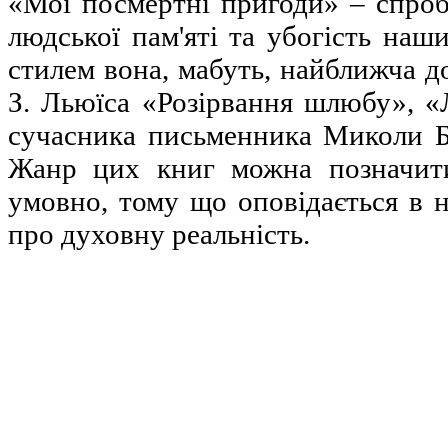
«Мої посмертні пригоди» – спроб
людської пам'яті та убогість наш
стилем вона, мабуть, найближча д
З. Льюїса «Розірвання шлюбу», «
сучасника письменника Миколи Бл
Жанр цих книг можна позначити
умовно, тому що оповідається в н
про духовну реальність.