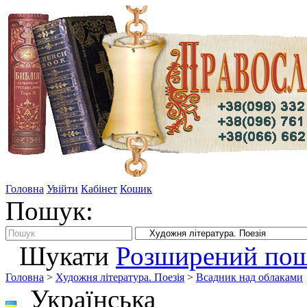
Головна
Увійти
Кабінет
Кошик
Пошук:
Шукати
Розширений по
Головна
>
Художня література. Поезія
>
Всадник над облаками
Українська