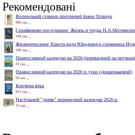
Рекомендовані
Волинський старець протоіерей Іоанн Хільчук
680 грн.
Серафимово послушание. Жизнь и труды Н.А.Мотовило
248 грн.
Жизнеописание Христа ради Юродивого схимонаха Иули
540 грн.
Православний календар на 2026 (перекидний на пружині
35 грн.
Православний календар на 2026 р. (укр.) (кишеньковий)
20 грн.
Кончина века
615 грн.
Настільний "домік" перекидний календар 2026 р.
15 грн.