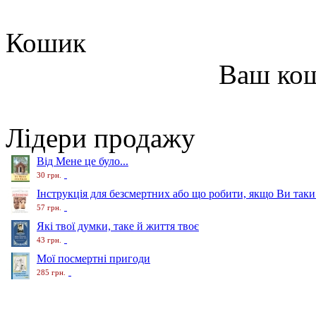
Кошик
Ваш ко
Лідери продажу
Від Мене це було...
30 грн.
Інструкція для безсмертних або що робити, якщо Ви таки
57 грн.
Які твої думки, таке й життя твоє
43 грн.
Мої посмертні пригоди
285 грн.