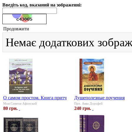
Введіть код, вказаний на зображенні:
Продовжити
Немає додаткових зображ
О самом простом. Книга притч
Душеполезные поучения
Мон.Симеон Афонский
Прп. Авва Дорофей
80 грн.
240 грн.