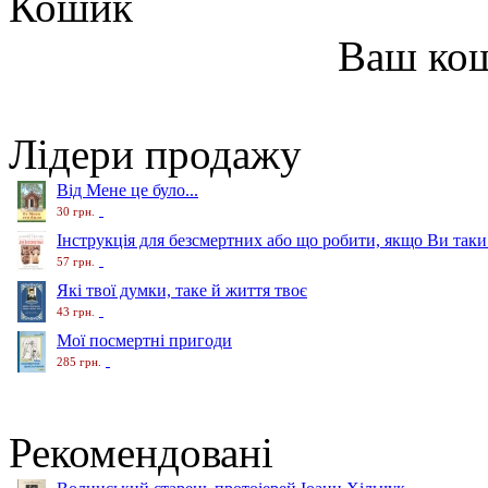
Кошик
Ваш ко
Лідери продажу
Від Мене це було...
30 грн.
Інструкція для безсмертних або що робити, якщо Ви таки
57 грн.
Які твої думки, таке й життя твоє
43 грн.
Мої посмертні пригоди
285 грн.
Рекомендовані