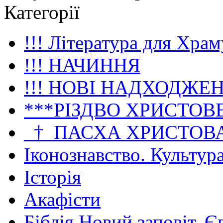
Категорії
!!! Література для Храм
!!! НАЧИННЯ
!!! НОВІ НАДХОДЖЕ
***РІЗДВО ХРИСТОВ
_†_ПАСХА ХРИСТОВ
Іконознавство. Культур
Історія
Акафісти
Біблія Новий заповіт. Є