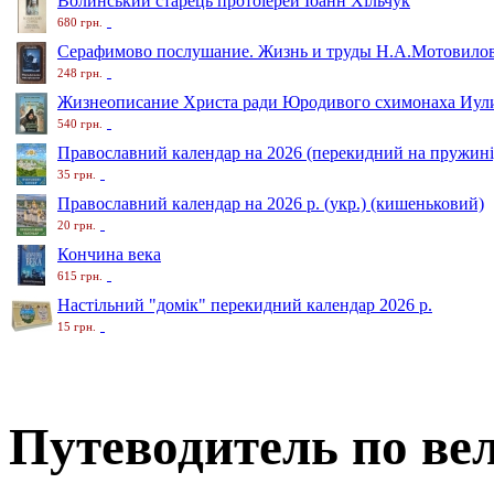
Волинський старець протоіерей Іоанн Хільчук
680 грн.
Серафимово послушание. Жизнь и труды Н.А.Мотовило
248 грн.
Жизнеописание Христа ради Юродивого схимонаха Иули
540 грн.
Православний календар на 2026 (перекидний на пружині
35 грн.
Православний календар на 2026 р. (укр.) (кишеньковий)
20 грн.
Кончина века
615 грн.
Настільний "домік" перекидний календар 2026 р.
15 грн.
Путеводитель по ве