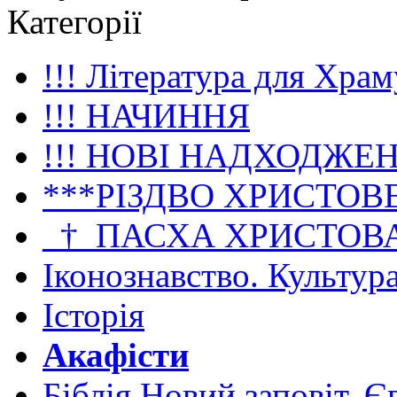
Категорії
!!! Література для Храм
!!! НАЧИННЯ
!!! НОВІ НАДХОДЖЕ
***РІЗДВО ХРИСТОВ
_†_ПАСХА ХРИСТОВ
Іконознавство. Культур
Історія
Акафісти
Біблія Новий заповіт. Є