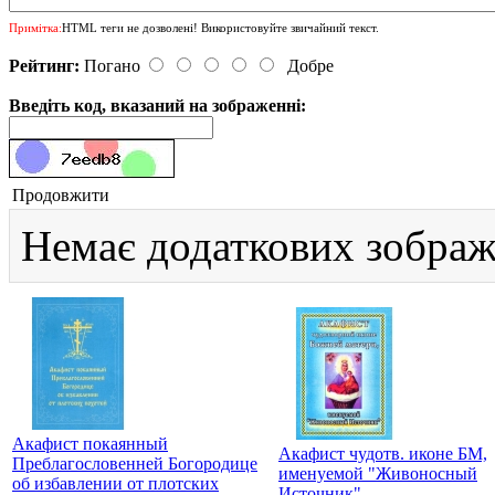
Примітка:
HTML теги не дозволені! Використовуйте звичайний текст.
Рейтинг:
Погано
Добре
Введіть код, вказаний на зображенні:
Продовжити
Немає додаткових зображ
Акафист покаянный
Акафист чудотв. иконе БМ,
Преблагословенней Богородице
именуемой "Живоносный
об избавлении от плотских
Источник"