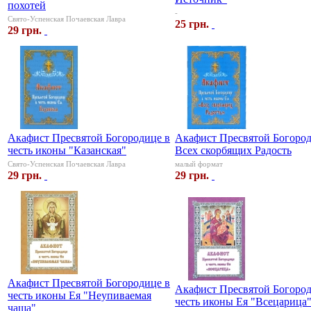
похотей
-
Свято-Успенская Почаевская Лавра
25 грн.
29 грн.
Акафист Пресвятой Богородице в
Акафист Пресвятой Богоро
честь иконы "Казанская"
Всех скорбящих Радость
Свято-Успенская Почаевская Лавра
малый формат
29 грн.
29 грн.
Акафист Пресвятой Богородице в
Акафист Пресвятой Богород
честь иконы Ея "Неупиваемая
честь иконы Ея "Всецарица
чаша"