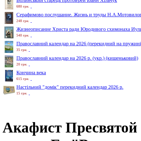
Волинський старець протоіерей Іоанн Хільчук
680 грн.
Серафимово послушание. Жизнь и труды Н.А.Мотовило
248 грн.
Жизнеописание Христа ради Юродивого схимонаха Иули
540 грн.
Православний календар на 2026 (перекидний на пружині
35 грн.
Православний календар на 2026 р. (укр.) (кишеньковий)
20 грн.
Кончина века
615 грн.
Настільний "домік" перекидний календар 2026 р.
15 грн.
Акафист Пресвятой 