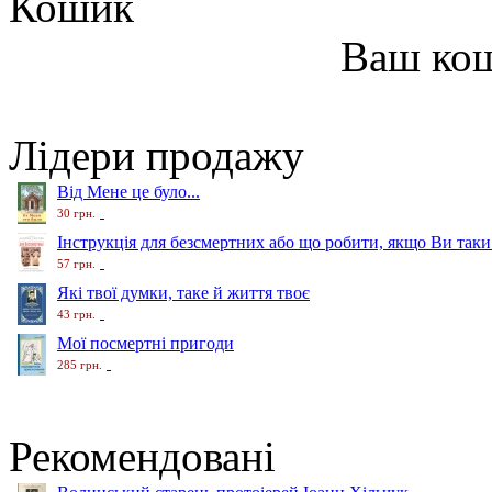
Кошик
Ваш ко
Лідери продажу
Від Мене це було...
30 грн.
Інструкція для безсмертних або що робити, якщо Ви таки
57 грн.
Які твої думки, таке й життя твоє
43 грн.
Мої посмертні пригоди
285 грн.
Рекомендовані