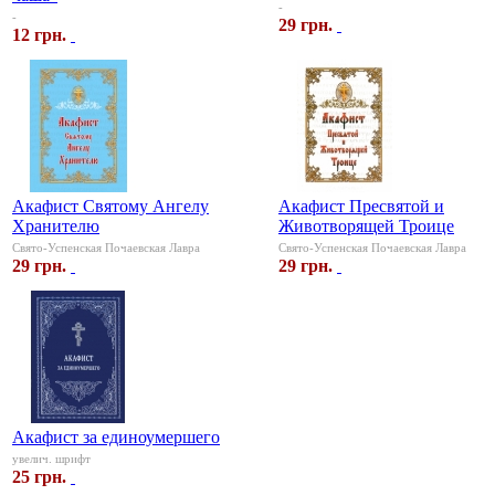
-
-
29 грн.
12 грн.
Акафист Святому Ангелу
Акафист Пресвятой и
Хранителю
Животворящей Троице
Свято-Успенская Почаевская Лавра
Свято-Успенская Почаевская Лавра
29 грн.
29 грн.
Акафист за единоумершего
увелич. шрифт
25 грн.