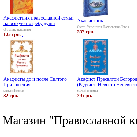
Акафистник православной семьи
Акафистник
на всякую потребу души
Свято-Успенская Почаевская Лавра
сборник акафистов
557 грн.
125 грн.
Акафисты до и после Святого
Акафист Пресвятой Богоро
Причащения
(Радуйся, Невесто Неневест
малый формат
малый формат
32 грн.
29 грн.
Магазин "Православной к