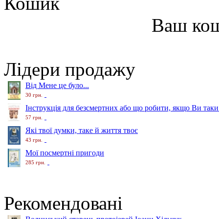
Кошик
Ваш ко
Лідери продажу
Від Мене це було...
30 грн.
Інструкція для безсмертних або що робити, якщо Ви таки
57 грн.
Які твої думки, таке й життя твоє
43 грн.
Мої посмертні пригоди
285 грн.
Рекомендовані