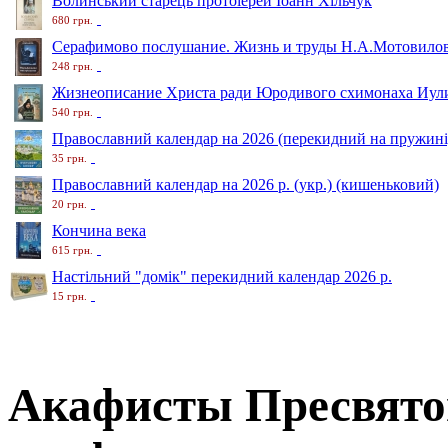
Волинський старець протоіерей Іоанн Хільчук
680 грн.
Серафимово послушание. Жизнь и труды Н.А.Мотовило
248 грн.
Жизнеописание Христа ради Юродивого схимонаха Иули
540 грн.
Православний календар на 2026 (перекидний на пружині
35 грн.
Православний календар на 2026 р. (укр.) (кишеньковий)
20 грн.
Кончина века
615 грн.
Настільний "домік" перекидний календар 2026 р.
15 грн.
Акафисты Пресвятой