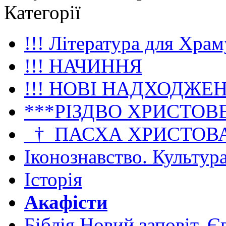
Категорії
!!! Література для Храм
!!! НАЧИННЯ
!!! НОВІ НАДХОДЖЕ
***РІЗДВО ХРИСТОВ
_†_ПАСХА ХРИСТОВ
Іконознавство. Культур
Історія
Акафісти
Біблія Новий заповіт. Є