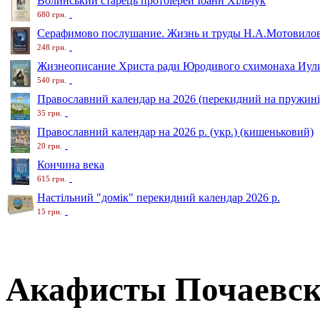
Волинський старець протоіерей Іоанн Хільчук
680 грн.
Серафимово послушание. Жизнь и труды Н.А.Мотовило
248 грн.
Жизнеописание Христа ради Юродивого схимонаха Иули
540 грн.
Православний календар на 2026 (перекидний на пружині
35 грн.
Православний календар на 2026 р. (укр.) (кишеньковий)
20 грн.
Кончина века
615 грн.
Настільний "домік" перекидний календар 2026 р.
15 грн.
Акафисты Почаевс