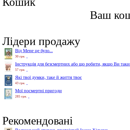
Кошик
Ваш ко
Лідери продажу
Від Мене це було...
30 грн.
Інструкція для безсмертних або що робити, якщо Ви таки
57 грн.
Які твої думки, таке й життя твоє
43 грн.
Мої посмертні пригоди
285 грн.
Рекомендовані