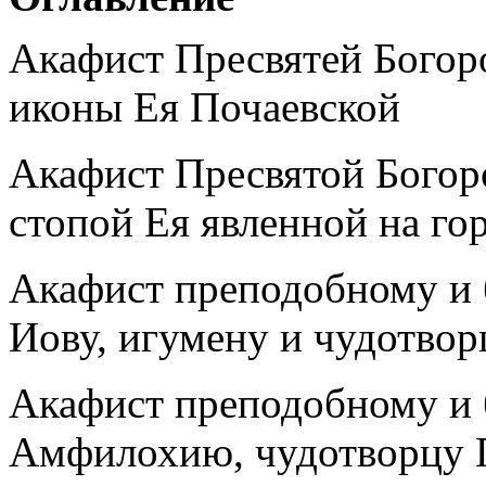
Акафист Пресвятей Богор
иконы Ея Почаевской
Акафист Пресвятой Богор
стопой Ея явленной на го
Акафист преподобному и
Иову, игумену и чудотво
Акафист преподобному и
Амфилохию, чудотворцу 