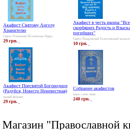
Акафист в честь иконы "Вс
Акафист Святому Ангелу
скорбящих Радость и Взыск
Хранителю
погибших"
Свято-Успенская Почаевская Лавра
Свято-Покровский Голосеевский монаст
29 грн.
10 грн.
Акафист Пресвятой Богородице
Собрание акафистов
(Радуйся, Невесто Неневестная)
церк.-слов. язык
малый формат
240 грн.
29 грн.
Магазин "Православной к