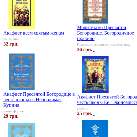
Молитвы ко Пресвятой
Акафист всем святым женам
Богородице. Богородичное
правило
на скрепке
32 грн.
Повесть о пяточисленных молитвах
36 грн.
Акафист Пресвятой Богородице в
Акафист Пресвятой Богород
честь иконы ее Неопалимая
честь иконы Ее "Экономисс
Купина
акафист
малый формат
25 грн.
29 грн.