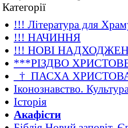
Категорії
!!! Література для Храм
!!! НАЧИННЯ
!!! НОВІ НАДХОДЖЕ
***РІЗДВО ХРИСТОВ
_†_ПАСХА ХРИСТОВ
Іконознавство. Культур
Історія
Акафісти
Біблія Новий заповіт. Є