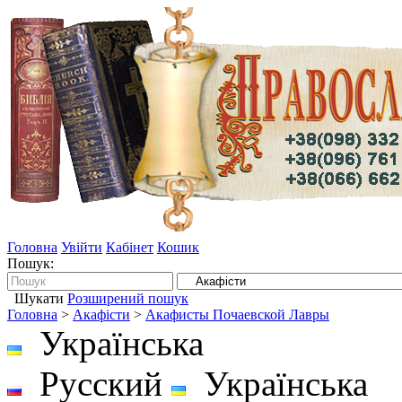
Головна
Увійти
Кабінет
Кошик
Пошук:
Шукати
Розширений пошук
Головна
>
Акафісти
>
Акафисты Почаевской Лавры
Українська
Русский
Українська