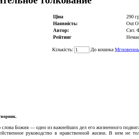
ательное толкование
Ціна
290 г
Наявність:
Out O
Автор:
Свт. 
Рейтинг
Немає
Кількість:
До кошика
Мгновенны
творник.
слова Божия — одно из важнейших дел его жизненного подвига. 
ейственное руководство в нравственной жизни. В нем не тол