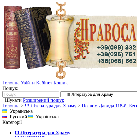
Головна
Увійти
Кабінет
Кошик
Пошук:
Шукати
Розширений пошук
Головна
>
!!! Література для Храму
>
Псалом Давида 118-й. Бес
Українська
Русский
Українська
Категорії
!!! Література для Храму