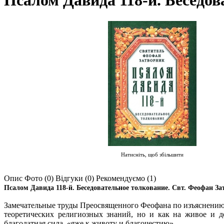
Псалом Давида 118-й. Беседов
Натисніть, щоб збільшити
Опис
Фото (0)
Відгуки (0)
Рекомендуємо (1)
Псалом Давида 118-й. Беседовательное толкование. Свт. Феофан За
Замечательные труды Преосвященного Феофана по изъяснению 
теоретических религиозных знаний, но и как на живое и д
благодатная сила, «яже к животу и благочестию».