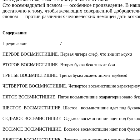
Сто восемнадцатый псалом — особенное произведение. В наше
достаточно к тому, чтобы желающих совершенной добродетели
словом — против различных человеческих немощей дать всяког
Содержание
Предисловие.................... 7
ПЕРВОЕ ВОСЬМИСТИШИЕ. Первая литера
алеф,
что значит
наука
ВТОРОЕ ВОСЬМИСТИШИЕ. Вторая буква
бет
зна­чит
дом
ТРЕТЬЕ ВОСЬМИСТИШИЕ. Третья буква
гимелъ
зна­чит
верблюд
ЧЕТВЕРТОЕ ВОСЬМИСТИШИЕ. Четвертое восьмисти­шие характеризу
ПЯТОЕ ВОСЬМИСТИШИЕ. Пятое восьмистишие оха­рактеризовано бу
ШЕСТОЕ ВОСЬМИСТИШИЕ. Шестое восьмистишие идет под букво
СЕДЬМОЕ ВОСЬМИСТИШИЕ. Седьмое восьмистишие идет под букво
ВОСЬМОЕ ВОСЬМИСТИШИЕ. Восьмое восьмистишие идет под букво
ДЕВЯТОЕ ВОСЬМИСТИШИЕ. Девятое восьмистишие идет под букво