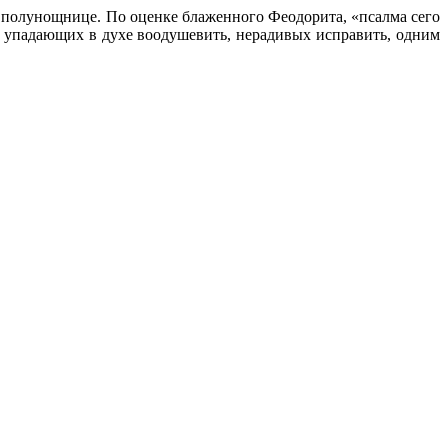
 полунощнице. По оценке блаженного Феодорита, «псалма сего
, упадающих в духе воодушевить, нерадивых исправить, одним