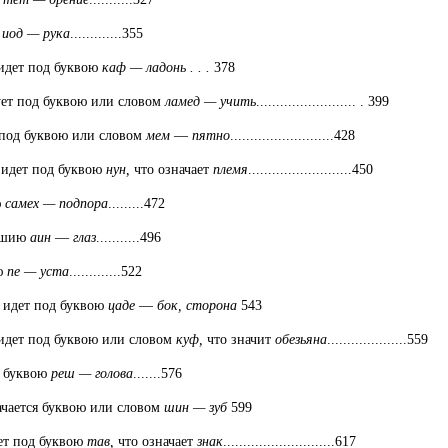
м
иод — рука
.............355
ет под буквою
каф — ладонь . . .
378
т под буквою или словом
ламед — учить
......................... . 399
од буквою или словом
мем
—
пятно
..........................428
дет под буквою
нун,
что означает
племя
..........................450
ю
самех — подпора
.........472
ишию
аин
—
глаз
...........496
ю
пе — уста
.............522
дет под буквою
цаде
—
бок, сторона
543
ет под буквою или словом
куф,
что значит
обезьяна
....................559
 буквою
реш — голова
.......576
ется буквою или словом
шин — зуб
599
т под буквою
тав,
что означает
знак
............................617