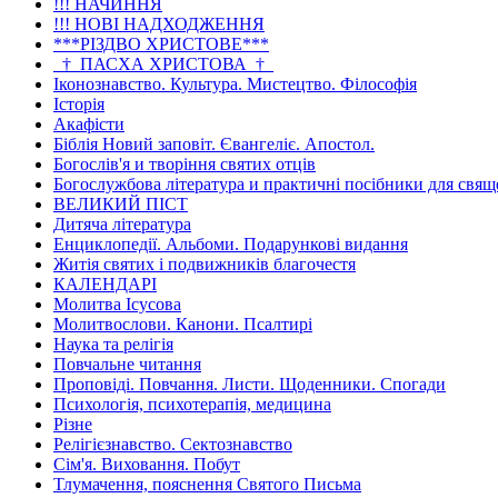
!!! НАЧИННЯ
!!! НОВІ НАДХОДЖЕННЯ
***РІЗДВО ХРИСТОВЕ***
_†_ПАСХА ХРИСТОВА_†_
Іконознавство. Культура. Мистецтво. Філософія
Історія
Акафісти
Біблія Новий заповіт. Євангеліє. Апостол.
Богослів'я и творіння святих отців
Богослужбова література и практичні посібники для свя
ВЕЛИКИЙ ПІСТ
Дитяча література
Енциклопедії. Альбоми. Подарункові видання
Житія святих і подвижників благочестя
КАЛЕНДАРІ
Молитва Ісусова
Молитвослови. Канони. Псалтирі
Наука та релігія
Повчальне читання
Проповіді. Повчання. Листи. Щоденники. Спогади
Психологія, психотерапія, медицина
Різне
Релігієзнавство. Сектознавство
Сім'я. Виховання. Побут
Тлумачення, пояснення Святого Письма