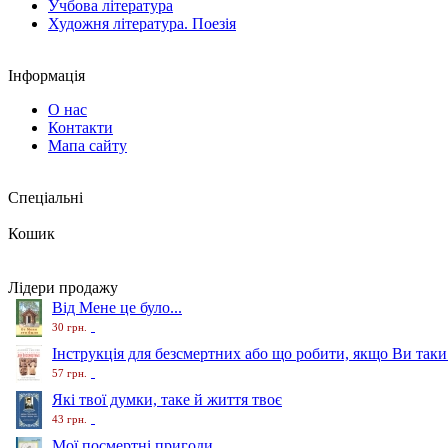
Учбова література
Художня література. Поезія
Інформація
О нас
Контакти
Мапа сайту
Спеціальні
Кошик
Лідери продажу
Від Мене це було...
30 грн.
Інструкція для безсмертних або що робити, якщо Ви таки
57 грн.
Які твої думки, таке й життя твоє
43 грн.
Мої посмертні пригоди