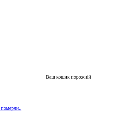
Ваш кошик порожній
 померли..