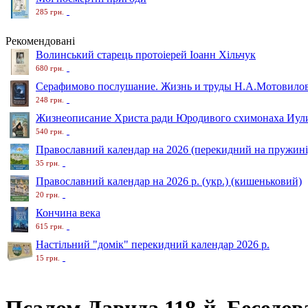
285 грн.
Рекомендовані
Волинський старець протоіерей Іоанн Хільчук
680 грн.
Серафимово послушание. Жизнь и труды Н.А.Мотовило
248 грн.
Жизнеописание Христа ради Юродивого схимонаха Иули
540 грн.
Православний календар на 2026 (перекидний на пружині
35 грн.
Православний календар на 2026 р. (укр.) (кишеньковий)
20 грн.
Кончина века
615 грн.
Настільний "домік" перекидний календар 2026 р.
15 грн.