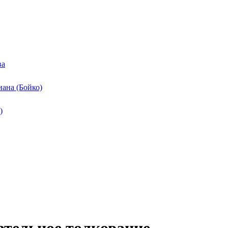
ва
ана (Бойко)
)