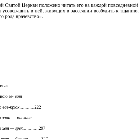
й Святой Церкви положено читать его на каждой повседневной
 усовер-шить в ней, живущих в рассеянии возбудить к тщанию
о рода врачевство».
ется
квою
ге- вот
ю
вав-крюк
............222
ю
заин — маслина
ю
хет — грех
.............297
ю
тет — брение
...........327