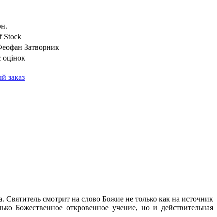
рн.
f Stock
Феофан Затворник
 оцінок
й заказ
Святитель смотрит на слово Божие не только как на источник
ько Божественное откровенное учение, но и действительная