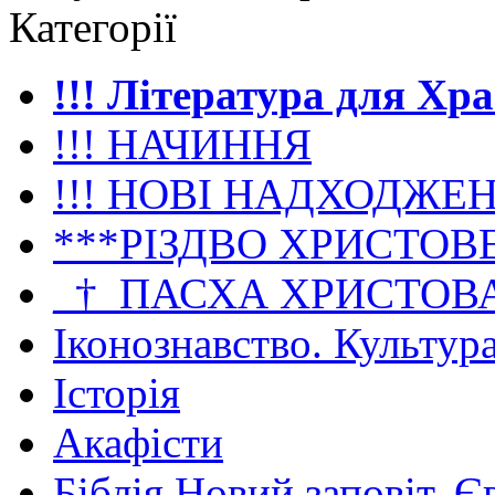
Категорії
!!! Література для Хр
!!! НАЧИННЯ
!!! НОВІ НАДХОДЖЕ
***РІЗДВО ХРИСТОВ
_†_ПАСХА ХРИСТОВ
Іконознавство. Культур
Історія
Акафісти
Біблія Новий заповіт. Є