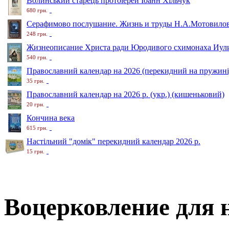
Волинський старець протоіерей Іоанн Хільчук
680 грн.
Серафимово послушание. Жизнь и труды Н.А.Мотовило
248 грн.
Жизнеописание Христа ради Юродивого схимонаха Иули
540 грн.
Православний календар на 2026 (перекидний на пружині
35 грн.
Православний календар на 2026 р. (укр.) (кишеньковий)
20 грн.
Кончина века
615 грн.
Настільний "домік" перекидний календар 2026 р.
15 грн.
Воцерковление для