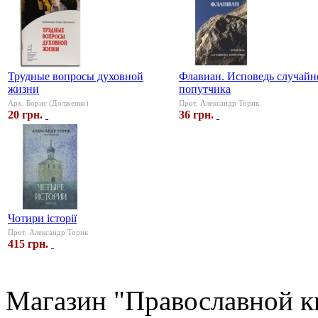
Трудные вопросы духовной
Флавиан. Исповедь случайн
жизни
попутчика
Арх. Борис (Долженко)
Прот. Александр Торик
20 грн.
36 грн.
Чотири історії
Прот. Александр Торик
415 грн.
Магазин "Православной к