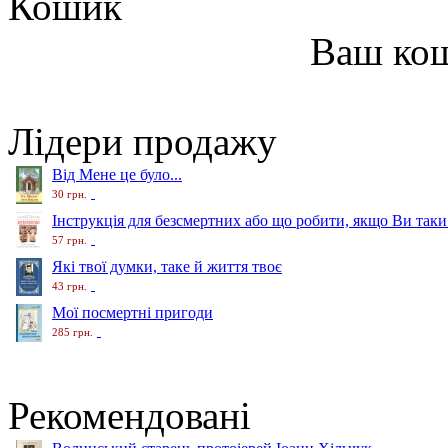
Кошик
Ваш ко
Лідери продажу
Від Мене це було...
30 грн.
Інструкція для безсмертних або що робити, якщо Ви таки
57 грн.
Які твої думки, таке й життя твоє
43 грн.
Мої посмертні пригоди
285 грн.
Рекомендовані