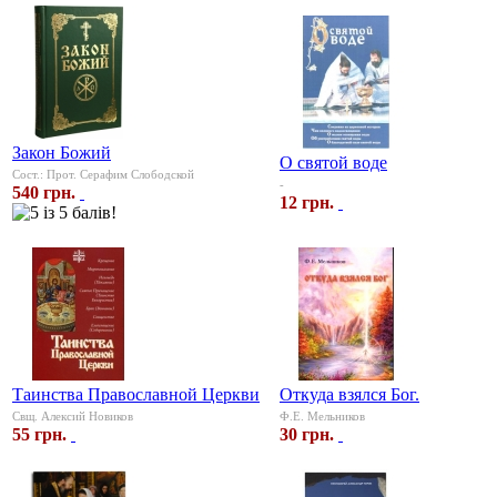
Закон Божий
О святой воде
Сост.: Прот. Серафим Слободской
-
540 грн.
12 грн.
Таинства Православной Церкви
Откуда взялся Бог.
Свщ. Алексий Новиков
Ф.Е. Мельников
55 грн.
30 грн.