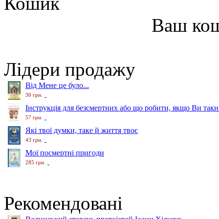
Кошик
Ваш ко
Лідери продажу
Від Мене це було...
30 грн.
Інструкція для безсмертних або що робити, якщо Ви таки
57 грн.
Які твої думки, таке й життя твоє
43 грн.
Мої посмертні пригоди
285 грн.
Рекомендовані