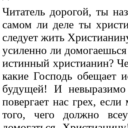
Читатель дорогой, ты на
самом ли деле ты христ
следует жить Христианину
усиленно ли домогаешься 
истинный христианин? Че
какие Господь обещает 
будущей! И невыразимо 
повергает нас грех, если
того, чего должно все
домогаться Христианин