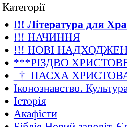
Категорії
!!! Література для Хр
!!! НАЧИННЯ
!!! НОВІ НАДХОДЖЕ
***РІЗДВО ХРИСТОВ
_†_ПАСХА ХРИСТОВ
Іконознавство. Культур
Історія
Акафісти
Біблія Новий заповіт. Є