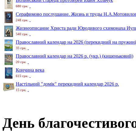
Волинський старець протоіерей Іоанн Хільчук
680 грн.
Серафимово послушание. Жизнь и труды Н.А.Мотовило
248 грн.
Жизнеописание Христа ради Юродивого схимонаха Иули
540 грн.
Православний календар на 2026 (перекидний на пружині
35 грн.
Православний календар на 2026 р. (укр.) (кишеньковий)
20 грн.
Кончина века
615 грн.
Настільний "домік" перекидний календар 2026 р.
15 грн.
День благочестивог