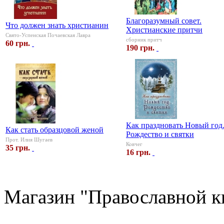
Благоразумный совет.
Что должен знать христианин
Христианские притчи
Свято-Успенская Почаевская Лавра
сборник притч
60 грн.
190 грн.
Как праздновать Новый год
Как стать образцовой женой
Рождество и святки
Прот. Илия Шугаев
Ковчег
35 грн.
16 грн.
Магазин "Православной к