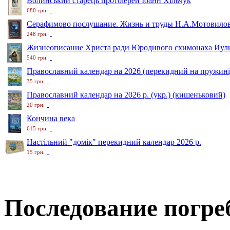
Волинський старець протоіерей Іоанн Хільчук
680 грн.
Серафимово послушание. Жизнь и труды Н.А.Мотовило
248 грн.
Жизнеописание Христа ради Юродивого схимонаха Иули
540 грн.
Православний календар на 2026 (перекидний на пружині
35 грн.
Православний календар на 2026 р. (укр.) (кишеньковий)
20 грн.
Кончина века
615 грн.
Настільний "домік" перекидний календар 2026 р.
15 грн.
Последование погре