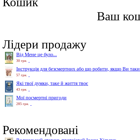
Кошик
Ваш ко
Лідери продажу
Від Мене це було...
30 грн.
Інструкція для безсмертних або що робити, якщо Ви таки
57 грн.
Які твої думки, таке й життя твоє
43 грн.
Мої посмертні пригоди
285 грн.
Рекомендовані