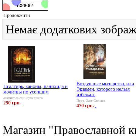
Продовжити
Немає додаткових зображ
Воздушные мытарства, или
Псалтирь, каноны, панихида и
Экзамен, которого нельзя
молитвы по усопшим
избежать
акафист за единоумершего
Прот. Олег Стеняев
250 грн.
470 грн.
Магазин "Православной к