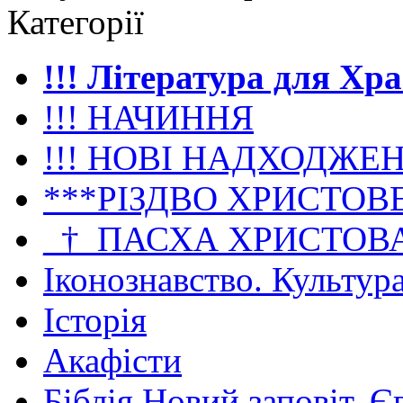
Категорії
!!! Література для Хр
!!! НАЧИННЯ
!!! НОВІ НАДХОДЖЕ
***РІЗДВО ХРИСТОВ
_†_ПАСХА ХРИСТОВ
Іконознавство. Культур
Історія
Акафісти
Біблія Новий заповіт. Є