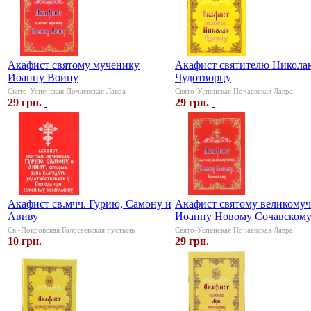
Акафист святому мученику
Акафист святителю Никола
Иоанну Воину
Чудотворцу
Свято-Успенская Почаевская Лавра
Свято-Успенская Почаевская Лавра
29 грн.
29 грн.
Акафист св.мчч. Гурию, Самону и
Акафист святому великому
Авиву
Иоанну Новому Сочавском
Св.-Покровская Голосеевская пустынь
Свято-Успенская Почаевская Лавра
10 грн.
29 грн.