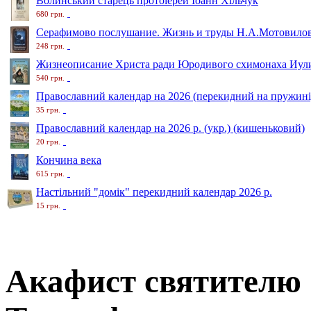
Волинський старець протоіерей Іоанн Хільчук
680 грн.
Серафимово послушание. Жизнь и труды Н.А.Мотовило
248 грн.
Жизнеописание Христа ради Юродивого схимонаха Иули
540 грн.
Православний календар на 2026 (перекидний на пружині
35 грн.
Православний календар на 2026 р. (укр.) (кишеньковий)
20 грн.
Кончина века
615 грн.
Настільний "домік" перекидний календар 2026 р.
15 грн.
Акафист святителю