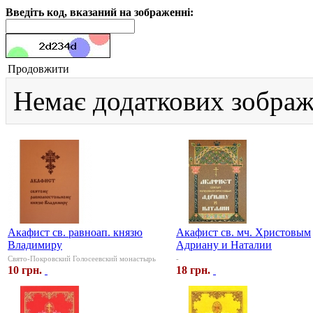
Введіть код, вказаний на зображенні:
Продовжити
Немає додаткових зображ
Акафист св. равноап. князю
Акафист св. мч. Христовым
Владимиру
Адриану и Наталии
Свято-Покровский Голосеевский монастырь
-
10 грн.
18 грн.