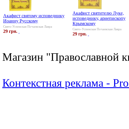
Акафист святителю Луке,
Акафист святому исповеднику
исповеднику, ариепископу
Иоанну Русскому
Крымскому
Свято-Успенская Почаевская Лавра
Свято-Успенская Почаевская Лавра
29 грн.
29 грн.
Магазин "Православной к
Контекстная реклама - Pr