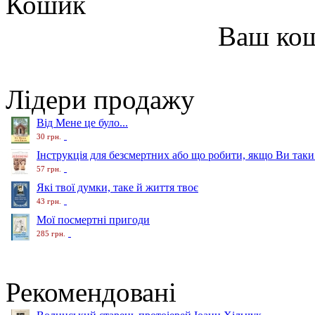
Кошик
Ваш ко
Лідери продажу
Від Мене це було...
30 грн.
Інструкція для безсмертних або що робити, якщо Ви таки
57 грн.
Які твої думки, таке й життя твоє
43 грн.
Мої посмертні пригоди
285 грн.
Рекомендовані