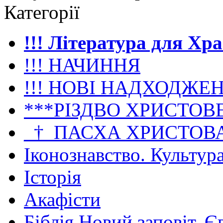
Категорії
!!! Література для Хр
!!! НАЧИННЯ
!!! НОВІ НАДХОДЖЕ
***РІЗДВО ХРИСТОВ
_†_ПАСХА ХРИСТОВ
Іконознавство. Культур
Історія
Акафісти
Біблія Новий заповіт. Є