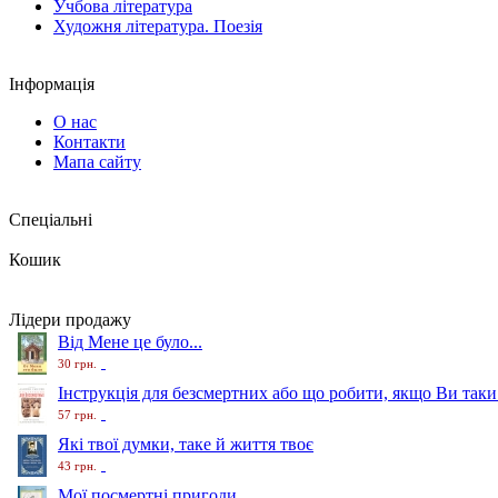
Учбова література
Художня література. Поезія
Інформація
О нас
Контакти
Мапа сайту
Спеціальні
Кошик
Лідери продажу
Від Мене це було...
30 грн.
Інструкція для безсмертних або що робити, якщо Ви таки
57 грн.
Які твої думки, таке й життя твоє
43 грн.
Мої посмертні пригоди