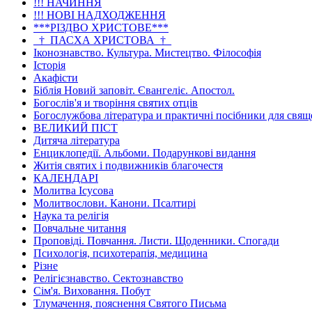
!!! НАЧИННЯ
!!! НОВІ НАДХОДЖЕННЯ
***РІЗДВО ХРИСТОВЕ***
_†_ПАСХА ХРИСТОВА_†_
Іконознавство. Культура. Мистецтво. Філософія
Історія
Акафісти
Біблія Новий заповіт. Євангеліє. Апостол.
Богослів'я и творіння святих отців
Богослужбова література и практичні посібники для свя
ВЕЛИКИЙ ПІСТ
Дитяча література
Енциклопедії. Альбоми. Подарункові видання
Житія святих і подвижників благочестя
КАЛЕНДАРІ
Молитва Ісусова
Молитвослови. Канони. Псалтирі
Наука та релігія
Повчальне читання
Проповіді. Повчання. Листи. Щоденники. Спогади
Психологія, психотерапія, медицина
Різне
Релігієзнавство. Сектознавство
Сім'я. Виховання. Побут
Тлумачення, пояснення Святого Письма