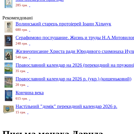
285 грн.
Рекомендовані
Волинський старець протоіерей Іоанн Хільчук
680 грн.
Серафимово послушание. Жизнь и труды Н.А.Мотовило
248 грн.
Жизнеописание Христа ради Юродивого схимонаха Иули
540 грн.
Православний календар на 2026 (перекидний на пружині
35 грн.
Православний календар на 2026 р. (укр.) (кишеньковий)
20 грн.
Кончина века
615 грн.
Настільний "домік" перекидний календар 2026 р.
15 грн.