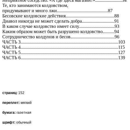
Неприятное соседство. «А где здесь магазин?».......................34
Те, кто занимаются колдовством,
придумывают и много лжи............................................87
Бесовские колдовские действия..........................................88
Диавол никогда не может сделать добра............................91
В каком случае колдовство имеет силу...............................93
Каким образом может быть разрушено колдовство..........94
Сотрудничество колдунов и бесов......................................96
ЧАСТЬ 3....................................................................................103
ЧАСТЬ 4....................................................................................115
ЧАСТЬ 5....................................................................................127
ЧАСТЬ 6....................................................................................139
страниц:
152
переплет:
мягкий
бумага:
газетная
шрифт:
обычный