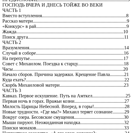
ГОСПОДЬ ВЧЕРА И ДНЕСЬ ТОЙЖЕ ВО ВЕКИ
ЧАСТЬ 1
Вместо вступления.......................................................................8
Рассказ матери...............................................................................9
«Конкурс» в рай............................................................................9
Жажда..........................................................................................10
Поиск друга.................................................................................11
ЧАСТЬ 2
Вразумления................................................................................14
Случай в соборе..........................................................................16
На перепутье...............................................................................17
Совет с Михаилом. Поездка к старцу.......................................18
Часы.............................................................................................20
Начало сборов. Причина задержки. Крещение Павла............21
Куда ехать?...................................................................................22
Скорбь Михаиловой матери......................................................23
ЧАСТЬ 3
Кавказ. Первое искушение. Путь на Амткел............................25
Первая ночь в горах. Вражьи козни..........................................27
Милость Царицы Небесной. Вперед, в горы!..........................28
Новые трудности. «Где мы?» Михаил теряет сознание..........29
Вокруг озера. Бесовские смущения..........................................30
Мыши пируют. Неожиданная находка.....................................32
Поиски монахов..........................................................................33