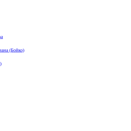
ва
ана (Бойко)
)