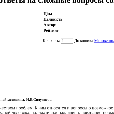
 ответы на сложные вопросы с
Ціна
Наявність:
Автор:
Рейтинг
Кількість:
До кошика
Мгновенны
нной медицины. И.В.Силуянова.
еством проблем. К ним относятся и вопросы о возможност
каней человека, паллиативная медицина, признание новы