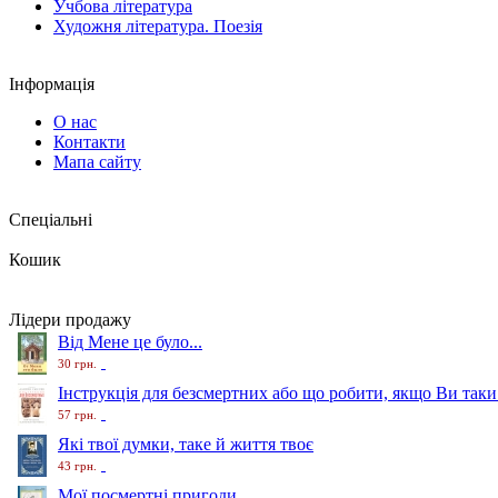
Учбова література
Художня література. Поезія
Інформація
О нас
Контакти
Мапа сайту
Спеціальні
Кошик
Лідери продажу
Від Мене це було...
30 грн.
Інструкція для безсмертних або що робити, якщо Ви таки
57 грн.
Які твої думки, таке й життя твоє
43 грн.
Мої посмертні пригоди