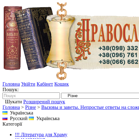
Головна
Увійти
Кабінет
Кошик
Пошук:
Шукати
Розширений пошук
Головна
>
Різне
>
Вызовы и заветы. Непростые ответы на сло
Українська
Русский
Українська
Категорії
!!! Література для Храму