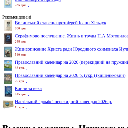
285 грн.
Рекомендовані
Волинський старець протоіерей Іоанн Хільчук
680 грн.
Серафимово послушание. Жизнь и труды Н.А.Мотовило
248 грн.
Жизнеописание Христа ради Юродивого схимонаха Иули
540 грн.
Православний календар на 2026 (перекидний на пружині
35 грн.
Православний календар на 2026 р. (укр.) (кишеньковий)
20 грн.
Кончина века
615 грн.
Настільний "домік" перекидний календар 2026 р.
15 грн.