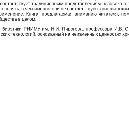
 соответствует традиционным представлениям человека о з
о понять, в чем именно они не соответствуют христиански
именение. Книга, предлагаемая вниманию читателя, пом
бщества в целом.
й биоэтики РНИМУ им. Н.И. Пирогова, профессора И.В. 
ских технологий, основанный на неизменных ценностях хри