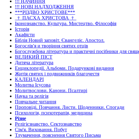
!!! НАЧИННЯ
!!! НОВІ НАДХОДЖЕННЯ
***РІЗДВО ХРИСТОВЕ***
_†_ПАСХА ХРИСТОВА_†_
Іконознавство. Культура. Мистецтво. Філософія
Історія
Акафісти
Біблія Новий заповіт. Євангеліє. Апостол.
Богослів'я и творіння святих отців
Богослужбова література и практичні посібники для свя
ВЕЛИКИЙ ПІСТ
Дитяча література
Енциклопедії. Альбоми. Подарункові видання
Житія святих і подвижників благочестя
КАЛЕНДАРІ
Молитва Ісусова
Молитвослови. Канони. Псалтирі
Наука та релігія
Повчальне читання
Проповіді. Повчання. Листи. Щоденники. Спогади
Психологія, психотерапія, медицина
Різне
Релігієзнавство. Сектознавство
Сім'я. Виховання. Побут
Тлумачення, пояснення Святого Письма