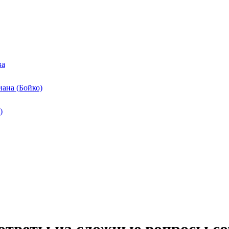
ва
ана (Бойко)
)