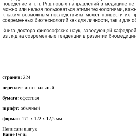
поведение и т. п. Ряд новых направлений в медицине не
можно или нельзя пользоваться этими технологиями, важн
к каким возможным последствиям может привести их пр
современных биотехнологий как для личности, так и для о
Книга доктора философских наук, заведующей кафедро
взгляд на современные тенденции в развитии биомедицин
страниц:
224
переплет
: интегральный
бумага:
офсетная
шрифт:
обычный
формат:
171 х 122 х 12,5 мм
Написати відгук
Ваше Ім’я: