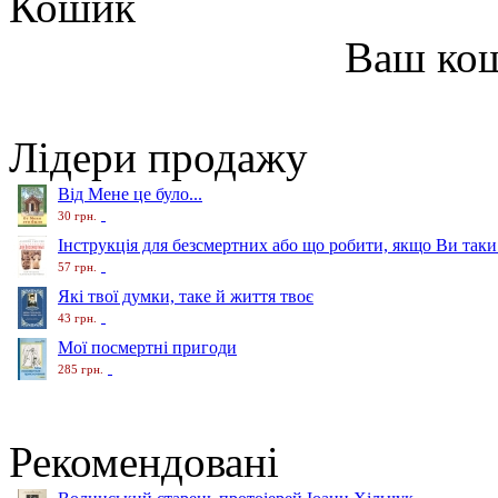
Кошик
Ваш ко
Лідери продажу
Від Мене це було...
30 грн.
Інструкція для безсмертних або що робити, якщо Ви таки
57 грн.
Які твої думки, таке й життя твоє
43 грн.
Мої посмертні пригоди
285 грн.
Рекомендовані