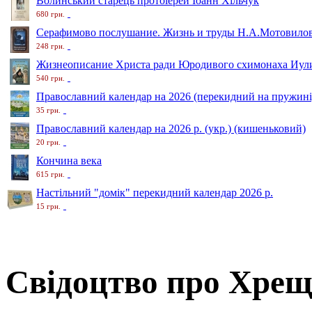
Волинський старець протоіерей Іоанн Хільчук
680 грн.
Серафимово послушание. Жизнь и труды Н.А.Мотовило
248 грн.
Жизнеописание Христа ради Юродивого схимонаха Иули
540 грн.
Православний календар на 2026 (перекидний на пружині
35 грн.
Православний календар на 2026 р. (укр.) (кишеньковий)
20 грн.
Кончина века
615 грн.
Настільний "домік" перекидний календар 2026 р.
15 грн.
Свідоцтво про Хре