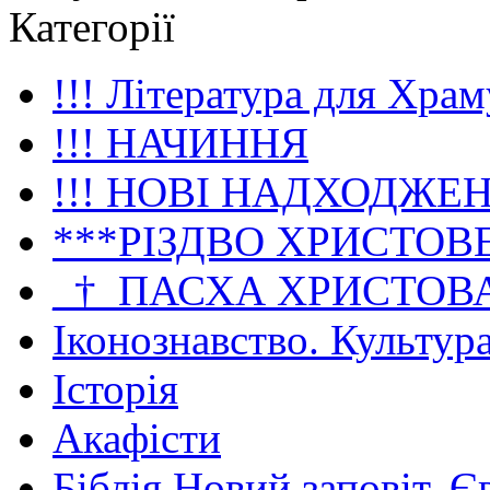
Категорії
!!! Література для Храм
!!! НАЧИННЯ
!!! НОВІ НАДХОДЖЕ
***РІЗДВО ХРИСТОВ
_†_ПАСХА ХРИСТОВ
Іконознавство. Культур
Історія
Акафісти
Біблія Новий заповіт. Є