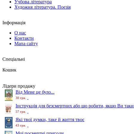
Учбова література
Художня література. Поезія
Інформація
О нас
Контакти
Мапа сайту
Спеціальні
Кошик
Лідери продажу
Від Мене це було...
30 грн.
Інструкція для безсмертних або що робити, якщо Ви таки
57 грн.
Які твої думки, таке й життя твоє
43 грн.
Мої посмертні пригоди