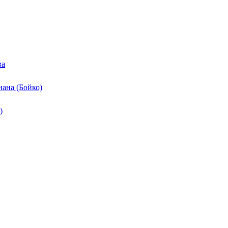
ва
ана (Бойко)
)