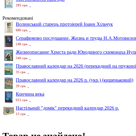
285 грн.
Рекомендовані
Волинський старець протоіерей Іоанн Хільчук
680 грн.
Серафимово послушание. Жизнь и труды Н.А.Мотовило
248 грн.
Жизнеописание Христа ради Юродивого схимонаха Иули
540 грн.
Православний календар на 2026 (перекидний на пружині
35 грн.
Православний календар на 2026 р. (укр.) (кишеньковий)
20 грн.
Кончина века
615 грн.
Настільний "домік" перекидний календар 2026 р.
15 грн.