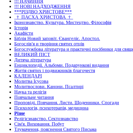
!!! НАЧИННЯ
!!! НОВІ НАДХОДЖЕННЯ
***РІЗДВО ХРИСТОВЕ***
_†_ПАСХА ХРИСТОВА_†_
Іконознавство. Культура. Мистецтво. Філософія
Історія
Акафісти
Біблія Новий заповіт. Євангеліє. Апостол.
Богослів'я и творіння святих отців
Богослужбова література и практичні посібники для свя
ВЕЛИКИЙ ПІСТ
Дитяча література
Енциклопедії. Альбоми. Подарункові видання
Житія святих і подвижників благочестя
КАЛЕНДАРІ
Молитва Ісусова
Молитвослови. Канони. Псалтирі
Наука та релігія
Повчальне читання
Проповіді. Повчання. Листи. Щоденники. Спогади
Психологія, психотерапія, медицина
Різне
Релігієзнавство. Сектознавство
Сім'я. Виховання. Побут
Тлумачення, пояснення Святого Письма