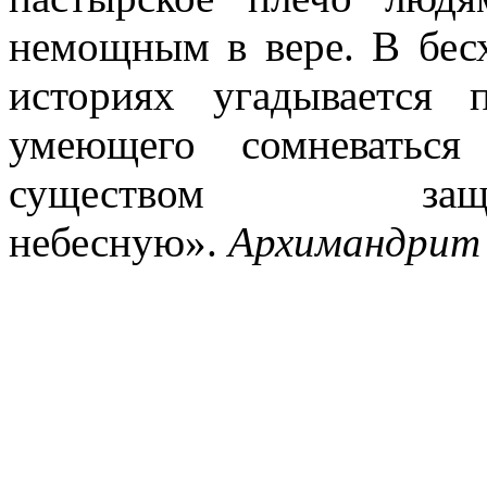
немощным в вере. В бесх
историях угадывается 
умеющего сомневаться
существом защ
небесную».
Архимандрит