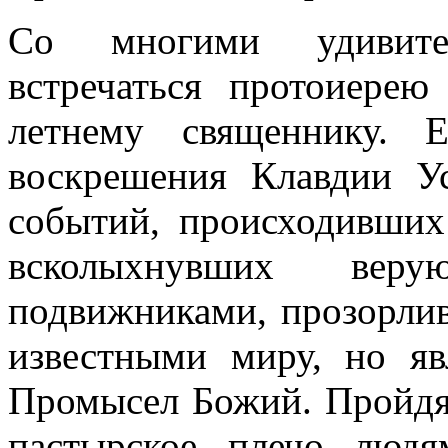
Со многими удивите
встречаться протоиере
летнему священнику. 
воскрешения Клавдии 
событий, происходивших 
всколыхнувших ве
подвижниками, прозорли
известными миру, но 
Промысел Божий. Пройдя 
пастырское плечо люд