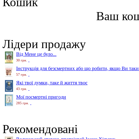
Кошик
Ваш ко
Лідери продажу
Від Мене це було...
30 грн.
Інструкція для безсмертних або що робити, якщо Ви таки
57 грн.
Які твої думки, таке й життя твоє
43 грн.
Мої посмертні пригоди
285 грн.
Рекомендовані