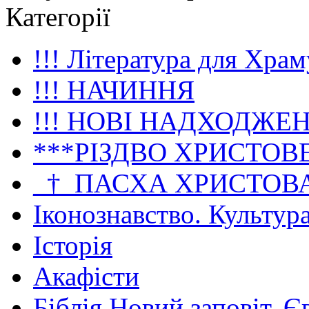
Категорії
!!! Література для Храм
!!! НАЧИННЯ
!!! НОВІ НАДХОДЖЕ
***РІЗДВО ХРИСТОВ
_†_ПАСХА ХРИСТОВ
Іконознавство. Культур
Історія
Акафісти
Біблія Новий заповіт. Є