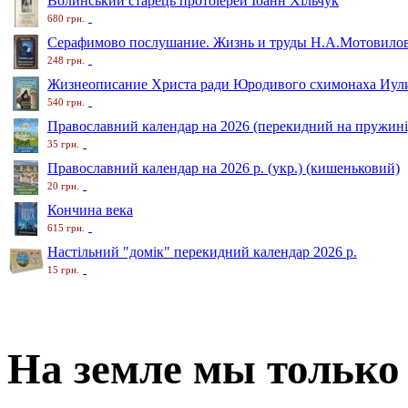
Волинський старець протоіерей Іоанн Хільчук
680 грн.
Серафимово послушание. Жизнь и труды Н.А.Мотовило
248 грн.
Жизнеописание Христа ради Юродивого схимонаха Иули
540 грн.
Православний календар на 2026 (перекидний на пружині
35 грн.
Православний календар на 2026 р. (укр.) (кишеньковий)
20 грн.
Кончина века
615 грн.
Настільний "домік" перекидний календар 2026 р.
15 грн.
На земле мы только