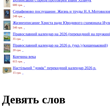
Волинський старець протоіерей Іоанн Хільчук
680 грн.
Серафимово послушание. Жизнь и труды Н.А.Мотовило
248 грн.
Жизнеописание Христа ради Юродивого схимонаха Иули
540 грн.
Православний календар на 2026 (перекидний на пружині
35 грн.
Православний календар на 2026 р. (укр.) (кишеньковий)
20 грн.
Кончина века
615 грн.
Настільний "домік" перекидний календар 2026 р.
15 грн.
Девять слов