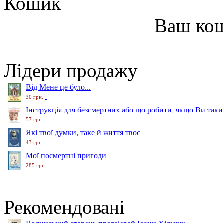
Кошик
Ваш ко
Лідери продажу
Від Мене це було...
30 грн.
Інструкція для безсмертних або що робити, якщо Ви таки
57 грн.
Які твої думки, таке й життя твоє
43 грн.
Мої посмертні пригоди
285 грн.
Рекомендовані