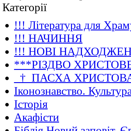
Категорії
!!! Література для Храм
!!! НАЧИННЯ
!!! НОВІ НАДХОДЖЕ
***РІЗДВО ХРИСТОВ
_†_ПАСХА ХРИСТОВ
Іконознавство. Культур
Історія
Акафісти
Біблія Новий заповіт. Є