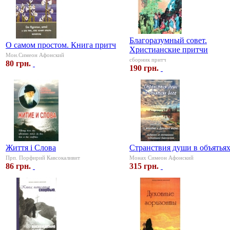
Благоразумный совет.
О самом простом. Книга притч
Христианские притчи
Мон.Симеон Афонский
сборник притч
80 грн.
190 грн.
Життя і Слова
Странствия души в объятьях
Прп. Порфирий Кавсокаливит
Монах Симеон Афонский
86 грн.
315 грн.