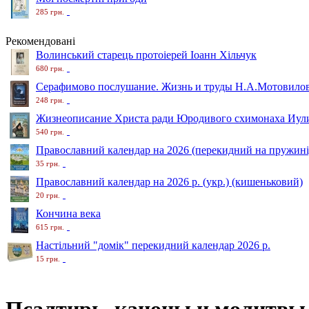
285 грн.
Рекомендовані
Волинський старець протоіерей Іоанн Хільчук
680 грн.
Серафимово послушание. Жизнь и труды Н.А.Мотовило
248 грн.
Жизнеописание Христа ради Юродивого схимонаха Иули
540 грн.
Православний календар на 2026 (перекидний на пружині
35 грн.
Православний календар на 2026 р. (укр.) (кишеньковий)
20 грн.
Кончина века
615 грн.
Настільний "домік" перекидний календар 2026 р.
15 грн.