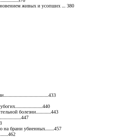
.........376
овением живых и усопших ... 380
..........................433
......................440
ьной болезни............443
...........447
3
 на брани убиенных.......457
.....462