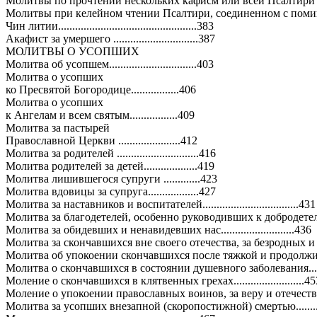
Молитвы по прочтении нескольких кафисм или всей Псалтири .....
Молитвы при келейном чтении Псалтири, соединенном с помин
Чин литии.................................................383
Акафист за умершего ..............................387
МОЛИТВЫ О УСОПШИХ
Молитва об усопшем...............................403
Молитва о усопших
ко Пресвятой Богородице.................406
Молитва о усопших
к Ангелам и всем святым.................409
Молитва за пастырей
Православной Церкви ......................412
Молитва за родителей .............................416
Молитва родителей за детей...................419
Молитва лишившегося супруги .............423
Молитва вдовицы за супруга..................427
Молитва за наставников и воспитателей..................................431
Молитва за благодетелей, особенно руководивших к добродетели..........
Молитва за обидевших и ненавидевших нас..........................436
Молитва за скончавшихся вне своего отечества, за безродных и убогих
Молитва об упокоении скончавшихся после тяжкой и продолжител
Молитва о скончавшихся в состоянии душевного заболевания.........
Моление о скончавшихся в клятвенных грехах.........................45
Моление о упокоении православных воинов, за веру и отечество
Молитва за усопших внезапной (скоропостижной) смертью.........