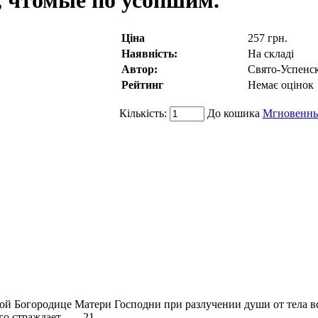
 чтомые по усопшим.
Ціна
257 грн.
Наявність:
На складі
Автор:
Свято-Успенс
Рейтинг
Немає оцінок
Кількість:
До кошика
Мгновенны
ородице Матери Господни при разлучении души от тела всякого прав
 страждает........21