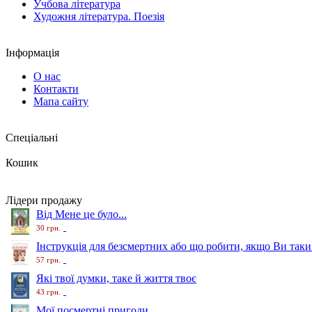
Учбова література
Художня література. Поезія
Інформація
О нас
Контакти
Мапа сайту
Спеціальні
Кошик
Лідери продажу
Від Мене це було...
30 грн.
Інструкція для безсмертних або що робити, якщо Ви таки
57 грн.
Які твої думки, таке й життя твоє
43 грн.
Мої посмертні пригоди