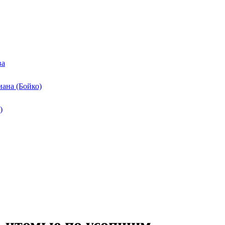
ва
ана (Бойко)
)