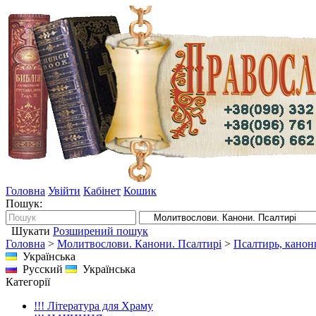
Головна
Увійти
Кабінет
Кошик
Пошук:
Шукати
Розширений пошук
Головна
>
Молитвослови. Канони. Псалтирі
>
Псалтирь, канон
Українська
Русский
Українська
Категорії
!!! Література для Храму