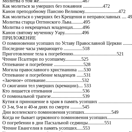
Молитва о том же.....................................467
Как молиться за умерших без покаяния .................472
Канон преподобному Паисию Великому.............................472
Как молиться о умерших без Крещения и неправославных .... 4
Молитва старца Оптинского Льва..........495
Молитва о некрещеных младенцах........496
Канон святому мученику Уару...............496
ПРИЛОЖЕНИЕ
О поминовении усопших по Уставу Православной Церкви .............
Последние часы умирающего ................518
Приготовление тела к погребению.....................................521
Чтение Псалтири по усопшему..............525
Отпевание и погребение .........................528
Могила православного христианина .....530
Отпевание и погребение младенцев ......531
«Заочное» отпевание...............................532
О сжигании тел умерших (кремации).... 533
Кто лишается отпевания .........................536
О поминальной трапезе...........................539
Кутия и приношение в храм в память усопших ...........................
О 3-м, 9-м и 40-м днях по смерти ..........545
Дни вселенского поминовения усопших.......................549
Когда не бывает церковного поминовения усопших....................
О погребении в дни Пасхальной седмицы..............551
Чтение Евангелия в память усопших.....553