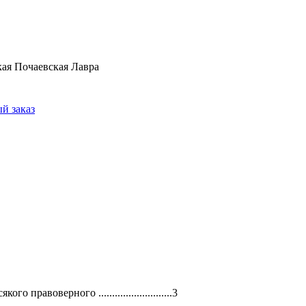
кая Почаевская Лавра
й заказ
оверного ...........................3