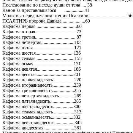
Последование по исходе души от тела .... 38
Канон за преставльшагося .................41
Молитвы перед началом чтения Псалтири.................................56
ПСАЛТИРЬ пророка Давида....................60
Кафисма первая ..................................60
Кафисма вторая ..................................73
Кафисма третия...................................87
Кафисма четвертая............................104
Кафисма пятая...................................121
Кафисма шестая................................136
Кафисма седмая ................................155
Кафисма осмая..................................171
Кафисма девятая...............................186
Кафисма десятая...............................201
Кафисма перваянадесять..................220
Кафисма втораянадесять..................239
Кафисма третиянадесять..................255
Кафисма четвертаянадесять.............269
Кафисма пятаянадесять....................285
Кафисма шестаянадесять.................300
Кафисма седмаянадесять .................313
Кафисма осмаянадесять...................332
Кафисма девятаянадесять ................345
Кафисма двадесятая..........................361