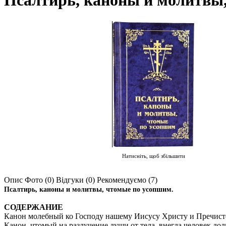
Псалтирь, каноны и молитвы,
Натисніть, щоб збільшити
Опис
Фото (0)
Відгуки (0)
Рекомендуємо (7)
Псалтирь, каноны и молитвы, чтомые по усопшим.
СОДЕРЖАНИЕ
Канон молебный ко Господу нашему Иисусу Христу и Пречистой Бог
Канон, чтомый на разлучение души от тела, внегда человек долго