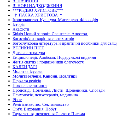
!!! НАЧИННЯ
!!! НОВІ НАДХОДЖЕННЯ
***РІЗДВО ХРИСТОВЕ***
_†_ПАСХА ХРИСТОВА_†_
Іконознавство. Культура. Мистецтво. Філософія
Історія
Акафісти
Біблія Новий заповіт. Євангеліє. Апостол.
Богослів'я и творіння святих отців
Богослужбова література и практичні посібники для свя
ВЕЛИКИЙ ПІСТ
Дитяча література
Енциклопедії. Альбоми. Подарункові видання
Житія святих і подвижників благочестя
КАЛЕНДАРІ
Молитва Ісусова
Молитвослови. Канони. Псалтирі
Наука та релігія
Повчальне читання
Проповіді. Повчання. Листи. Щоденники. Спогади
Психологія, психотерапія, медицина
Різне
Релігієзнавство. Сектознавство
Сім'я. Виховання. Побут
Тлумачення, пояснення Святого Письма