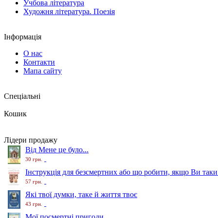
Учбова література
Художня література. Поезія
Інформація
О нас
Контакти
Мапа сайту
Спеціальні
Кошик
Лідери продажу
Від Мене це було...
30 грн.
Інструкція для безсмертних або що робити, якщо Ви таки
57 грн.
Які твої думки, таке й життя твоє
43 грн.
Мої посмертні пригоди