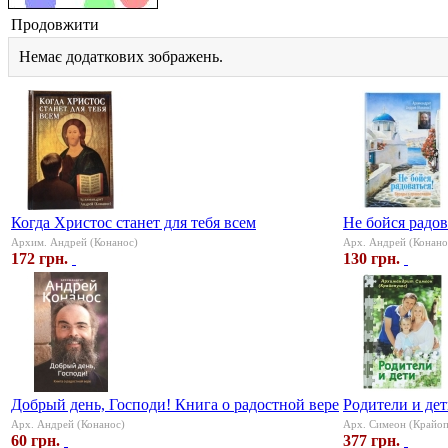
Продовжити
Немає додаткових зображень.
Когда Христос станет для тебя всем
Не бойся радов
Архим. Андрей (Конанос)
Арх. Андрей (Конано
172 грн.
130 грн.
Добрый день, Господи! Книга о радостной вере
Родители и де
Арх. Андрей (Конанос)
Арх. Симеон (Крайоп
60 грн.
377 грн.