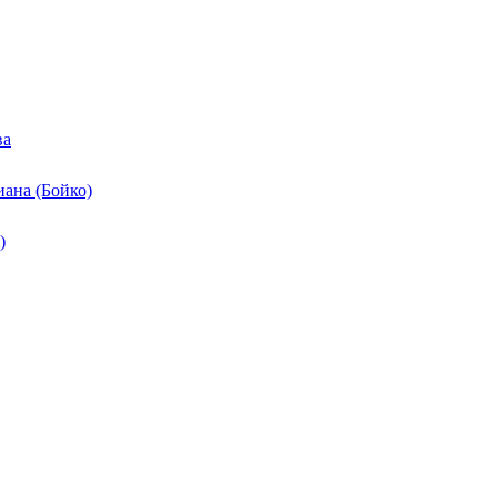
ва
ана (Бойко)
)