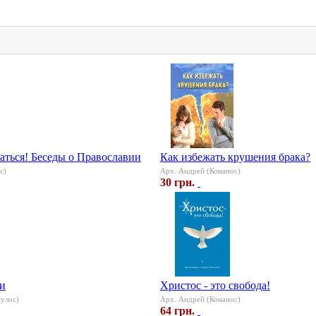
аться! Беседы о Православии
Как избежать крушения брака?
с)
Арх. Андрей (Конанос)
30 грн.
ти
Христос - это свобода!
улос)
Арх. Андрей (Конанос)
64 грн.