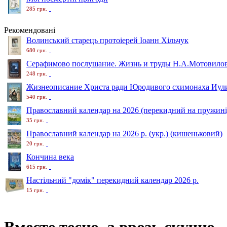
285 грн.
Рекомендовані
Волинський старець протоіерей Іоанн Хільчук
680 грн.
Серафимово послушание. Жизнь и труды Н.А.Мотовило
248 грн.
Жизнеописание Христа ради Юродивого схимонаха Иули
540 грн.
Православний календар на 2026 (перекидний на пружині
35 грн.
Православний календар на 2026 р. (укр.) (кишеньковий)
20 грн.
Кончина века
615 грн.
Настільний "домік" перекидний календар 2026 р.
15 грн.