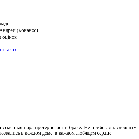
н.
ладі
Андрей (Конанос)
 оцінок
й заказ
 семейная пара претерпевает в браке. Не прибегая к сложным
отозвались в каждом доме, в каждом любящем сердце.