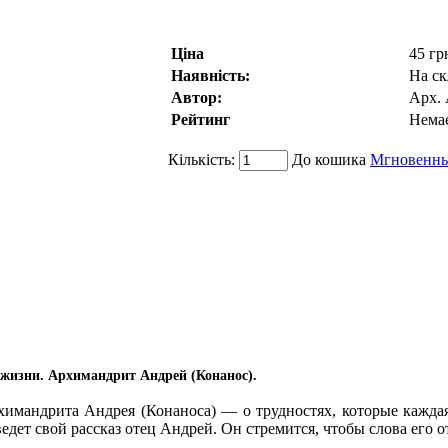
Ціна
45 гр
Наявність:
На ск
Автор:
Арх. 
Рейтинг
Немає
Кількість:
До кошика
Мгновенны
 жизни. Архимандрит Андрей (Конанос).
рхимандрита Андрея (Конаноса) — о трудностях, которые каждая
едет свой рассказ отец Андрей. Он стремится, чтобы слова его 