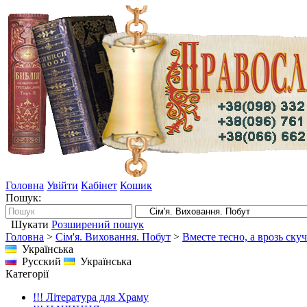
Головна
Увійти
Кабінет
Кошик
Пошук:
Шукати
Розширений пошук
Головна
>
Сім'я. Виховання. Побут
>
Вместе тесно, а врозь ску
Українська
Русский
Українська
Категорії
!!! Література для Храму