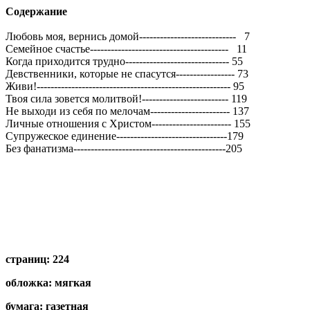
Содержание
Любовь моя, вернись домой---------------------------- 7
Семейное счастье---------------------------------------- 11
Когда приходится трудно------------------------------ 55
Девственники, которые не спасутся----------------- 73
Живи!-------------------------------------------------------- 95
Твоя сила зовется молитвой!------------------------- 119
Не выходи из себя по мелочам----------------------- 137
Личные отношения с Христом----------------------- 155
Супружеское единение--------------------------------179
Без фанатизма--------------------------------------------205
страниц: 224
обложка: мягкая
бумага: газетная